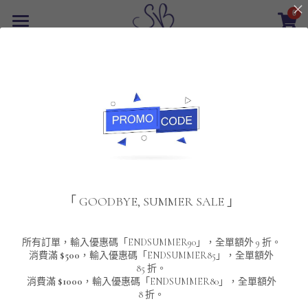
0
×
商品分類
首頁
所有商品分類
最新優惠
包袋
POLO T-Shirt
SALE
重磅純色 短袖T-Shirt 系列
男裝
篩選商品
夾棉外套
配飾
重磅純色系列
「 GOODBYE, SUMMER SALE 」
圓領衛衣
男裝恤衫
重磅純色長袖 T-SHIRT 系列
女裝
頸鏈及鏈墜
連帽衛衣
男裝 T-Shirt
重磅純色短袖 T-SHIRT 系列
長袖恤衫
包袋
About Us
所有訂單，輸入優惠碼「ENDSUMMER90」，全單額外 9 折。
消費滿
$500
，輸入優惠碼「ENDSUMMER85」，全單額外
85 折。
男裝外套
重磅純色 衛衣 系列
短袖恤衫
長袖 T-SHIRT
棒球外套
Contact Us
消費滿
$1000
，輸入優惠碼「ENDSUMMER80」，全單額外
8 折。
男裝針織冷衫毛衣
短袖 T-SHIRT
外套
風褸外套
登錄
/
註冊