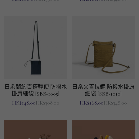
男士短褲
男裝九分褲
男裝外套
男裝短袖 T-SHIRT
重磅純色 長袖T-Shirt 系列
重磅純色 衛衣 系列
日系簡約百搭輕便 防撥水
日系文青拉鏈 防撥水掛肩
男士長袖恤衫
掛肩細袋 [SBB-1005]
細袋 [SBB-1010]
HK$148.00
HK$168.00
HK$308.00
HK$348.00
男士短袖恤衫
限時促銷
男裝