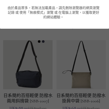
由於產品眾多，若無法加載產品，請先刪除瀏覽器的網頁瀏覽
男裝衛衣
短袖 POLO T-Shirt
針織外套
針織外套
搜索
記錄 或 使用「無痕模式」瀏覽 或 在電腦上瀏覽，以獲取更好
日系復古造舊金屬鈕扣 斜
日系簡約百搭輕便 防撥水
的網站體驗。
孭帆布袋 [SBB-1009]
背囊 [SBB-1008]
男裝褲類
風褸外套
圓領衛衣
包袋
HK$88.00
HK$198.00
HK$198.00
HK$428.00
棒球外套
連帽衛衣
長褲
男裝毛衣
夾棉外套
九分褲
配飾
短褲
頸鏈
男裝長袖T-SHIRT
HOT ITEMS
NEW ARRIVALS
日系簡約百搭輕便 防撥水
日系簡約百搭輕便 防撥水
兩用斜揹袋 [SBB-1007]
掛肩中袋 [SBB-1006]
男裝長褲
HK$188.00
HK$168.00
HK$398.00
HK$348.00