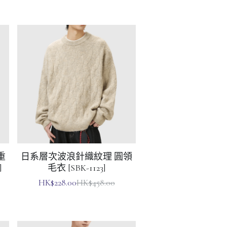
重
日系層次波浪針織紋理 圓領
]
毛衣 [SBK-1123]
HK$228.00
HK$458.00