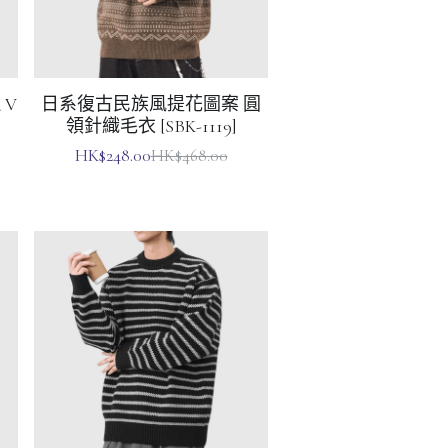
 V
日系復古民族風提花圖案 圓
領針織毛衣 [SBK-1119]
HK$248.00
HK$468.00
毛
日系復古橫間條紋撞色 圓領