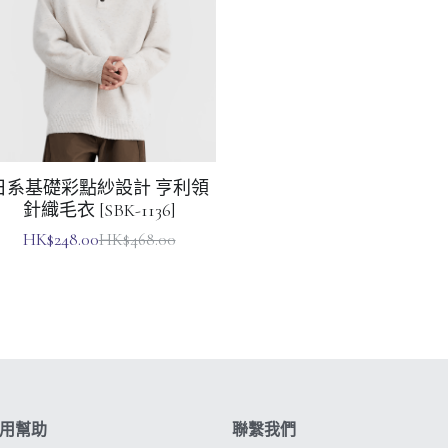
日系基礎彩點紗設計 亨利領
針織毛衣 [SBK-1136]
HK$248.00
HK$468.00
用幫助
聯繫我們
見問題
(852) 9283 1322
買須知
info@standbuying.com
後保障
星期一至星期五
費說明
早上10時30分 - 晚上6時正