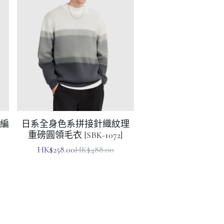
編
日系全身色系拼接針織紋理
重磅圓領毛衣 [SBK-1072]
HK$258.00
HK$488.00