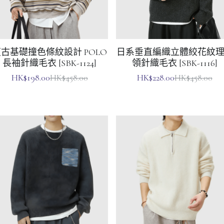
古基礎撞色條紋設計 POLO
日系垂直編織立體絞花紋理
長袖針織毛衣 [SBK-1124]
領針織毛衣 [SBK-1116]
HK$198.00
HK$228.00
HK$458.00
HK$458.00
日系前袋混色縫紉 重磅圓領
韓系粗線紋理針織 半拉鏈