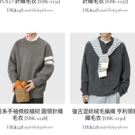
日系手袖條紋縫紉 圓領針織
復古混紡絨毛編織 亨利領
毛衣 [SBK-1128]
織毛衣 [SBK-1130]
HK$248.00
HK$228.00
HK$468.00
HK$458.00