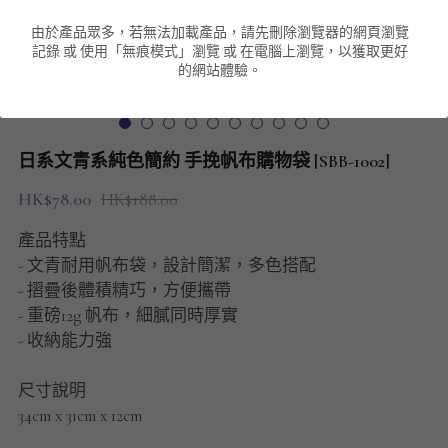
由於產品眾多，若無法加載產品，請先刪除瀏覽器的網頁瀏覽
男裝衛衣
短袖 POLO T-Shirt
針織外套
針織外套
搜索
記錄 或 使用「無痕模式」瀏覽 或 在電腦上瀏覽，以獲取更好
的網站體驗。
男裝褲類
風褸外套
圓領衛衣
包袋
棒球外套
連帽衛衣
長褲
男裝毛衣
日系文青系純色簡約 手挽帆布購物袋 [SBB-1002]
夾棉外套
九分褲
配飾
HK$78.00
HK$188.00
短褲
頸鏈
產品特點
- 文青耐用帆布袋，設計簡潔，多色搭配
男裝長袖T-SHIRT
- 摺疊後體積精巧，方便攜帶
- 重磅12g 帆布，細膩同時厚實
HOT ITEMS
- 收納能力強
NEW ARRIVALS
尺寸說明
34cm x 31cm x 12cm
男裝長褲