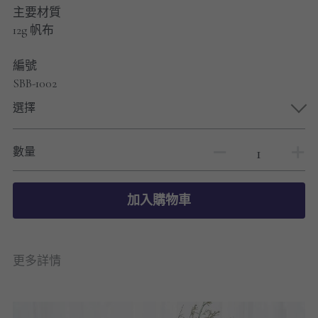
男士短褲
主要材質
12g 帆布
男裝九分褲
編號
男裝外套
SBB-1002
選擇
男裝短袖 T-SHIRT
重磅純色 長袖T-Shirt 系列
數量
重磅純色 衛衣 系列
加入購物車
男士長袖恤衫
男士短袖恤衫
更多詳情
限時促銷
男裝