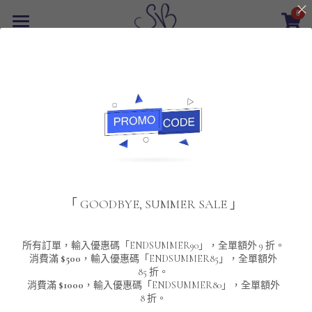
0
×
商品分類
首頁
返回
所有商品分類
最新優惠
POLO T-Shirt
SALE
重磅純色 短袖T-Shirt 系列
男裝
夾棉外套
配飾
重磅純色系列
「 GOODBYE, SUMMER SALE 」
圓領衛衣
男裝恤衫
重磅純色長袖 T-SHIRT 系列
女裝
頸鏈及鏈墜
連帽衛衣
男裝 T-Shirt
重磅純色短袖 T-SHIRT 系列
長袖恤衫
包袋
About Us
所有訂單，輸入優惠碼「ENDSUMMER90」，全單額外 9 折。
消費滿
$500
，輸入優惠碼「ENDSUMMER85」，全單額外
85 折。
男裝外套
重磅純色 衛衣 系列
短袖恤衫
長袖 T-SHIRT
棒球外套
Contact Us
消費滿
$1000
，輸入優惠碼「ENDSUMMER80」，全單額外
8 折。
男裝針織冷衫毛衣
短袖 T-SHIRT
外套
風褸外套
登錄
/
註冊