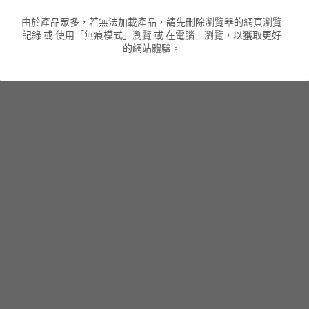
由於產品眾多，若無法加載產品，請先刪除瀏覽器的網頁瀏覽
男裝衛衣
短袖 POLO T-Shirt
針織外套
針織外套
搜索
記錄 或 使用「無痕模式」瀏覽 或 在電腦上瀏覽，以獲取更好
的網站體驗。
男裝褲類
風褸外套
圓領衛衣
包袋
棒球外套
連帽衛衣
長褲
男裝毛衣
夾棉外套
九分褲
配飾
短褲
頸鏈
男裝長袖T-SHIRT
HOT ITEMS
NEW ARRIVALS
男裝長褲