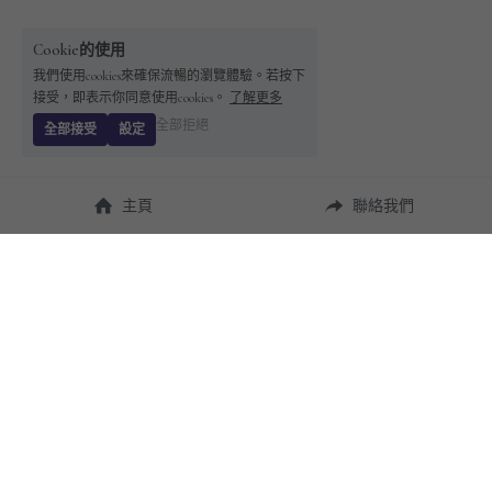
Cookie的使用
我們使用cookies來確保流暢的瀏覽體驗。若按下
接受，即表示你同意使用cookies。
了解更多
全部拒絕
全部接受
設定
主頁
聯絡我們
About Us
使用幫助
瞭解 
StandBuying
常見問題
聯絡我們
購買須知
隱私條款
售後保障
用戶協議
運費說明