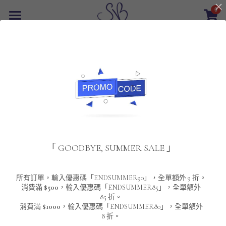
0
×
商品分類
首頁
所有商品分類
最新優惠
POLO T-Shirt
SALE
重磅純色 短袖T-Shirt 系列
男裝
夾棉外套
配飾
重磅純色系列
「 GOODBYE, SUMMER SALE 」
圓領衛衣
男裝恤衫
重磅純色長袖 T-SHIRT 系列
女裝
頸鏈及鏈墜
連帽衛衣
男裝 T-Shirt
重磅純色短袖 T-SHIRT 系列
長袖恤衫
包袋
About Us
所有訂單，輸入優惠碼「ENDSUMMER90」，全單額外 9 折。
消費滿
$500
，輸入優惠碼「ENDSUMMER85」，全單額外
85 折。
男裝外套
重磅純色 衛衣 系列
短袖恤衫
長袖 T-SHIRT
棒球外套
Contact Us
消費滿
$1000
，輸入優惠碼「ENDSUMMER80」，全單額外
8 折。
男裝針織冷衫毛衣
短袖 T-SHIRT
外套
風褸外套
登錄
/
註冊