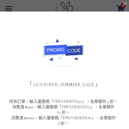
0
×
商品分類
首頁
所有商品分類
最新優惠
POLO T-Shirt
SALE
重磅純色 短袖T-Shirt 系列
男裝
該商品目前已下架。
返回主頁
夾棉外套
配飾
重磅純色系列
「 GOODBYE, SUMMER SALE 」
圓領衛衣
男裝恤衫
重磅純色長袖 T-SHIRT 系列
女裝
頸鏈及鏈墜
連帽衛衣
男裝 T-Shirt
重磅純色短袖 T-SHIRT 系列
長袖恤衫
包袋
About Us
所有訂單，輸入優惠碼「ENDSUMMER90」，全單額外 9 折。
消費滿
$500
，輸入優惠碼「ENDSUMMER85」，全單額外
85 折。
男裝外套
重磅純色 衛衣 系列
短袖恤衫
長袖 T-SHIRT
棒球外套
Contact Us
消費滿
$1000
，輸入優惠碼「ENDSUMMER80」，全單額外
8 折。
男裝針織冷衫毛衣
短袖 T-SHIRT
外套
風褸外套
登錄
/
註冊