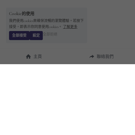
Cookie的使用
我們使用cookies來確保流暢的瀏覽體驗。若按下
接受，即表示你同意使用cookies。
了解更多
全部拒絕
全部接受
設定
主頁
聯絡我們
About Us
使用幫助
瞭解 
StandBuying
常見問題
聯絡我們
購買須知
隱私條款
售後保障
用戶協議
運費說明