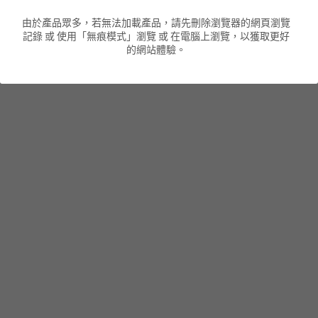
由於產品眾多，若無法加載產品，請先刪除瀏覽器的網頁瀏覽
男裝衛衣
短袖 POLO T-Shirt
針織外套
針織外套
搜索
記錄 或 使用「無痕模式」瀏覽 或 在電腦上瀏覽，以獲取更好
的網站體驗。
男裝褲類
風褸外套
圓領衛衣
包袋
棒球外套
連帽衛衣
長褲
男裝毛衣
夾棉外套
九分褲
配飾
短褲
頸鏈
男裝長袖T-SHIRT
HOT ITEMS
NEW ARRIVALS
男裝長褲