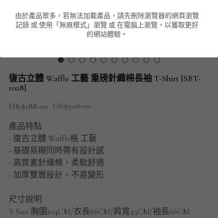
由於產品眾多，若無法加載產品，請先刪除瀏覽器的網頁瀏覽
男裝衛衣
短袖 POLO T-Shirt
針織外套
針織外套
搜索
記錄 或 使用「無痕模式」瀏覽 或 在電腦上瀏覽，以獲取更好
的網站體驗。
男裝褲類
風褸外套
圓領衛衣
包袋
棒球外套
連帽衛衣
長褲
男裝毛衣
復古立體 Waffle 工藝 重磅針織棉長袖 T-Shirt [SBT-
夾棉外套
九分褲
1028]
配飾
HK$188.00
HK$408.00
短褲
頸鏈
產品特點
男裝長袖T-SHIRT
- 復古立體 Waffle格 工藝
- 基礎易襯同時帶有設計感
HOT ITEMS
- 高質素針織棉，柔軟舒適
- 加厚雙層設計，不易變形
NEW ARRIVALS
尺寸說明
男裝長褲
S Size 胸圍104CM/衣長66CM/肩寬45CM/袖長66CM