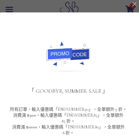
0
×
商品分類
首頁
返回
所有商品分類
最新優惠
POLO T-Shirt
SALE
重磅純色 短袖T-Shirt 系列
男裝
夾棉外套
配飾
重磅純色系列
「 GOODBYE, SUMMER SALE 」
圓領衛衣
男裝恤衫
重磅純色長袖 T-SHIRT 系列
女裝
頸鏈及鏈墜
連帽衛衣
男裝 T-Shirt
重磅純色短袖 T-SHIRT 系列
長袖恤衫
包袋
About Us
所有訂單，輸入優惠碼「ENDSUMMER90」，全單額外 9 折。
消費滿
$500
，輸入優惠碼「ENDSUMMER85」，全單額外
85 折。
男裝外套
重磅純色 衛衣 系列
短袖恤衫
長袖 T-SHIRT
棒球外套
Contact Us
消費滿
$1000
，輸入優惠碼「ENDSUMMER80」，全單額外
8 折。
男裝針織冷衫毛衣
短袖 T-SHIRT
外套
風褸外套
登錄
/
註冊