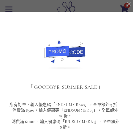
0
×
商品分類
首頁
返回
所有商品分類
最新優惠
POLO T-Shirt
SALE
重磅純色 短袖T-Shirt 系列
男裝
夾棉外套
配飾
重磅純色系列
「 GOODBYE, SUMMER SALE 」
圓領衛衣
男裝恤衫
重磅純色長袖 T-SHIRT 系列
女裝
頸鏈及鏈墜
連帽衛衣
男裝 T-Shirt
重磅純色短袖 T-SHIRT 系列
長袖恤衫
包袋
About Us
所有訂單，輸入優惠碼「ENDSUMMER90」，全單額外 9 折。
消費滿
$500
，輸入優惠碼「ENDSUMMER85」，全單額外
85 折。
男裝外套
重磅純色 衛衣 系列
短袖恤衫
長袖 T-SHIRT
棒球外套
Contact Us
消費滿
$1000
，輸入優惠碼「ENDSUMMER80」，全單額外
8 折。
男裝針織冷衫毛衣
短袖 T-SHIRT
外套
風褸外套
登錄
/
註冊