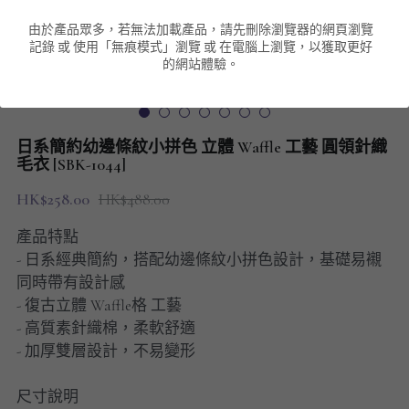
由於產品眾多，若無法加載產品，請先刪除瀏覽器的網頁瀏覽
男裝衛衣
短袖 POLO T-Shirt
針織外套
針織外套
搜索
記錄 或 使用「無痕模式」瀏覽 或 在電腦上瀏覽，以獲取更好
的網站體驗。
男裝褲類
風褸外套
圓領衛衣
包袋
棒球外套
連帽衛衣
長褲
男裝毛衣
日系簡約幼邊條紋小拼色 立體 Waffle 工藝 圓領針織
夾棉外套
九分褲
毛衣 [SBK-1044]
配飾
HK$258.00
HK$488.00
短褲
頸鏈
產品特點
男裝長袖T-SHIRT
- 日系經典簡約，搭配幼邊條紋小拼色設計，基礎易襯
同時帶有設計感
HOT ITEMS
- 復古立體 Waffle格 工藝
- 高質素針織棉，柔軟舒適
NEW ARRIVALS
- 加厚雙層設計，不易變形
男裝長褲
尺寸說明