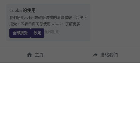
Cookie的使用
我們使用cookies來確保流暢的瀏覽體驗。若按下
接受，即表示你同意使用cookies。
了解更多
全部拒絕
全部接受
設定
主頁
聯絡我們
About Us
使用幫助
瞭解 
StandBuying
常見問題
聯絡我們
購買須知
隱私條款
售後保障
用戶協議
運費說明