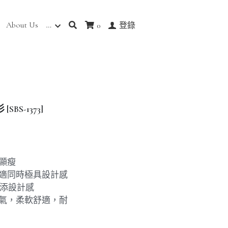
About Us
…
0
登錄
S-1373]
顯瘦
舒適同時極具設計感
增添設計感
透氣，柔軟舒適，耐