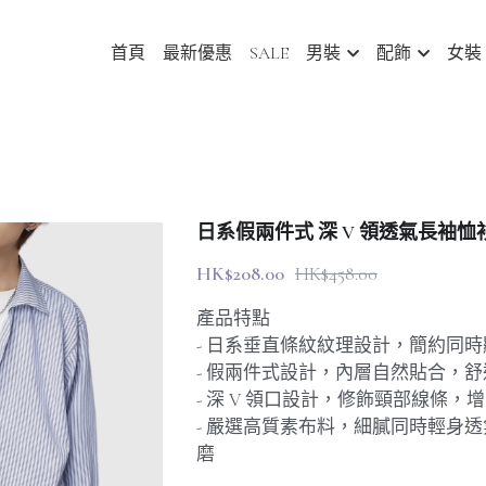
首頁
最新優惠
SALE
男裝
配飾
女裝
日系假兩件式 深 V 領透氣長袖恤衫 [SB
HK$208.00
HK$458.00
產品特點
- 日系垂直條紋紋理設計，簡約同時
- 假兩件式設計，內層自然貼合，
- 深 V 領口設計，修飾頸部線條，
- 嚴選高質素布料，細膩同時輕身
磨