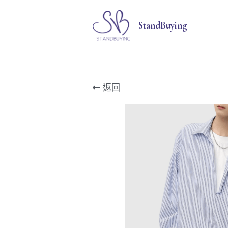
StandBuying
返回