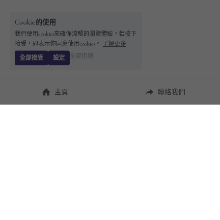
Cookie的使用
我們使用cookies來確保流暢的瀏覽體驗。若按下
接受，即表示你同意使用cookies。
了解更多
全部拒絕
全部接受
設定
主頁
聯絡我們
About Us
使用幫助
瞭解 
StandBuying
常見問題
聯絡我們
購買須知
隱私條款
售後保障
用戶協議
運費說明