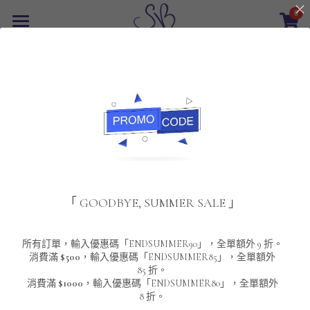
0
×
商品分類
首頁
所有商品分類
最新優惠
POLO T-Shirt
SALE
重磅純色 短袖T-Shirt 系列
男裝
該商品目前已下架。
返回主頁
夾棉外套
配飾
重磅純色系列
「 GOODBYE, SUMMER SALE 」
圓領衛衣
男裝恤衫
重磅純色長袖 T-SHIRT 系列
女裝
頸鏈及鏈墜
連帽衛衣
男裝 T-Shirt
重磅純色短袖 T-SHIRT 系列
長袖恤衫
包袋
About Us
所有訂單，輸入優惠碼「ENDSUMMER90」，全單額外 9 折。
消費滿
$500
，輸入優惠碼「ENDSUMMER85」，全單額外
85 折。
男裝外套
重磅純色 衛衣 系列
短袖恤衫
長袖 T-SHIRT
棒球外套
Contact Us
消費滿
$1000
，輸入優惠碼「ENDSUMMER80」，全單額外
8 折。
男裝針織冷衫毛衣
短袖 T-SHIRT
外套
風褸外套
登錄
/
註冊