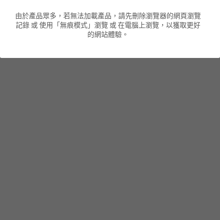
由於產品眾多，若無法加載產品，請先刪除瀏覽器的網頁瀏覽
男裝衛衣
短袖 POLO T-Shirt
針織外套
針織外套
搜索
記錄 或 使用「無痕模式」瀏覽 或 在電腦上瀏覽，以獲取更好
的網站體驗。
男裝褲類
風褸外套
圓領衛衣
包袋
棒球外套
連帽衛衣
長褲
男裝毛衣
夾棉外套
九分褲
配飾
短褲
頸鏈
男裝長袖T-SHIRT
HOT ITEMS
NEW ARRIVALS
男裝長褲