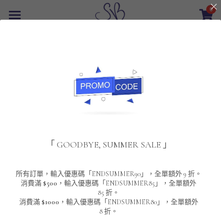
0
×
商品分類
首頁
返回
所有商品分類
最新優惠
POLO T-Shirt
SALE
重磅純色 短袖T-Shirt 系列
男裝
夾棉外套
配飾
重磅純色系列
「 GOODBYE, SUMMER SALE 」
圓領衛衣
男裝恤衫
重磅純色長袖 T-SHIRT 系列
女裝
頸鏈及鏈墜
連帽衛衣
男裝 T-Shirt
重磅純色短袖 T-SHIRT 系列
長袖恤衫
包袋
About Us
所有訂單，輸入優惠碼「ENDSUMMER90」，全單額外 9 折。
消費滿
$500
，輸入優惠碼「ENDSUMMER85」，全單額外
85 折。
男裝外套
重磅純色 衛衣 系列
短袖恤衫
長袖 T-SHIRT
棒球外套
Contact Us
消費滿
$1000
，輸入優惠碼「ENDSUMMER80」，全單額外
8 折。
男裝針織冷衫毛衣
短袖 T-SHIRT
外套
風褸外套
登錄
/
註冊