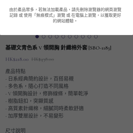
由於產品眾多，若無法加載產品，請先刪除瀏覽器的網頁瀏覽
男裝衛衣
短袖 POLO T-Shirt
針織外套
針織外套
搜索
記錄 或 使用「無痕模式」瀏覽 或 在電腦上瀏覽，以獲取更好
的網站體驗。
男裝褲類
風褸外套
圓領衛衣
包袋
棒球外套
連帽衛衣
長褲
男裝毛衣
基礎文青色系 V 領開胸 針織棉外套 [SBO-1183]
夾棉外套
九分褲
配飾
HK$218.00
HK$438.00
短褲
頸鏈
產品特點
- 日系經典簡約設計，百搭易襯
男裝長袖T-SHIRT
- 多色系，隨心打造不同風格
- V 領開胸設計，修飾線條，簡單乾淨
HOT ITEMS
- 樹脂鈕扣，突顯質感
- 高質素針織棉，細膩同時柔軟舒適
NEW ARRIVALS
- 加厚雙層設計，不易變形
男裝長褲
尺寸說明