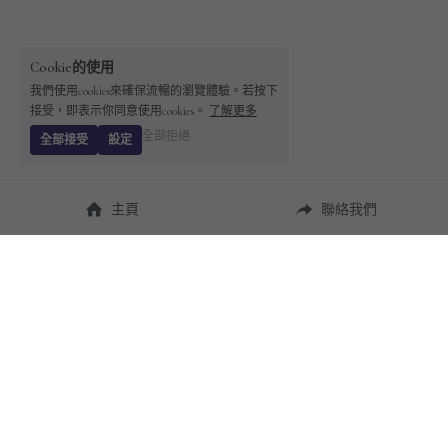
Cookie的使用
我們使用cookies來確保流暢的瀏覽體驗。若按下
接受，即表示你同意使用cookies。
了解更多
全部拒絕
全部接受
設定
主頁
聯絡我們
About Us
使用幫助
瞭解 
StandBuying
常見問題
聯絡我們
購買須知
隱私條款
售後保障
用戶協議
運費說明