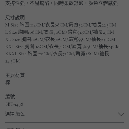
支撐性強，不易塌陷，同時柔軟舒適，顏色立體感強
男士短褲
尺寸說明
男裝九分褲
M Size 胸圍104CM/衣長68CM/肩寬52CM/袖長22.5CM
男裝外套
L Size 胸圍108CM/衣長70CM/肩寬53.5CM/袖長23CM
XL Size 胸圍112CM/衣長72CM/肩寬55CM/袖長23.5CM
男裝短袖 T-SHIRT
XXL Size 胸圍118CM/衣長74CM/肩寬56.5CM/袖長24CM
XXXL Size 胸圍120CM/衣長75CM/肩寬58CM/袖長
重磅純色 長袖T-Shirt 系列
24.5CM
重磅純色 衛衣 系列
主要材質
棉
男士長袖恤衫
編號
男士短袖恤衫
SBT-1498
限時促銷
選擇 顏色
男裝