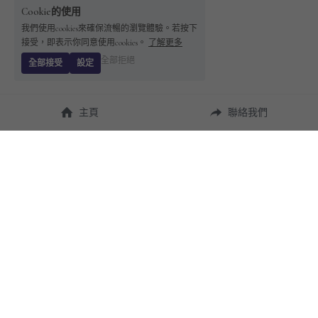
Cookie的使用
我們使用cookies來確保流暢的瀏覽體驗。若按下
接受，即表示你同意使用cookies。
了解更多
全部拒絕
全部接受
設定
主頁
聯絡我們
About Us
使用幫助
瞭解 
StandBuying
常見問題
聯絡我們
購買須知
隱私條款
售後保障
用戶協議
運費說明