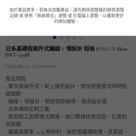
由於產品眾多，若無法加載產品，請先刪除瀏覽器的網頁瀏覽
男裝衛衣
短袖 POLO T-Shirt
針織外套
針織外套
搜索
記錄 或 使用「無痕模式」瀏覽 或 在電腦上瀏覽，以獲取更好
的網站體驗。
男裝褲類
風褸外套
圓領衛衣
包袋
棒球外套
連帽衛衣
長褲
男裝毛衣
日系基礎假兩件式縫線 V 領設計 短袖 POLO T-Shirt
夾棉外套
九分褲
[SBT-1498]
配飾
HK$188.00
HK$378.00
短褲
頸鏈
產品特點
男裝長袖T-SHIRT
- 層次假兩件式，配上撞色設計，增加視覺層次同時點
綴細節
HOT ITEMS
- 縫線 V 領設計，修飾頸部線條，增添設計感
- 日本傳統定制工藝
NEW ARRIVALS
- 肩部精工加厚璉式鎖邊，袖口雙線拼接加固，扎實耐
洗耐磨
男裝長褲
- 嚴選高質素 220g 棉布料，高密度編織紋理，具質感，