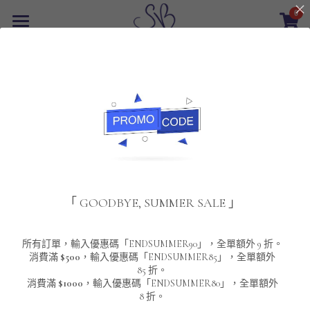
0
×
商品分類
首頁
返回
所有商品分類
最新優惠
POLO T-Shirt
SALE
重磅純色 短袖T-Shirt 系列
男裝
夾棉外套
配飾
重磅純色系列
「 GOODBYE, SUMMER SALE 」
圓領衛衣
男裝恤衫
重磅純色長袖 T-SHIRT 系列
女裝
頸鏈及鏈墜
連帽衛衣
男裝 T-Shirt
重磅純色短袖 T-SHIRT 系列
長袖恤衫
包袋
About Us
所有訂單，輸入優惠碼「ENDSUMMER90」，全單額外 9 折。
消費滿
$500
，輸入優惠碼「ENDSUMMER85」，全單額外
85 折。
男裝外套
重磅純色 衛衣 系列
短袖恤衫
長袖 T-SHIRT
棒球外套
Contact Us
消費滿
$1000
，輸入優惠碼「ENDSUMMER80」，全單額外
8 折。
男裝針織冷衫毛衣
短袖 T-SHIRT
外套
風褸外套
登錄
/
註冊