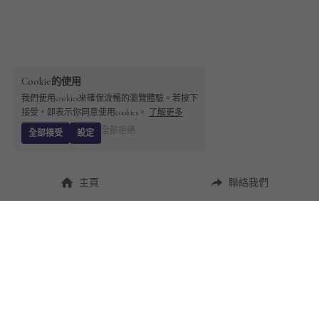
Cookie的使用
我們使用cookies來確保流暢的瀏覽體驗。若按下
接受，即表示你同意使用cookies。
了解更多
全部拒絕
全部接受
設定
主頁
聯絡我們
About Us
使用幫助
瞭解 
StandBuying
常見問題