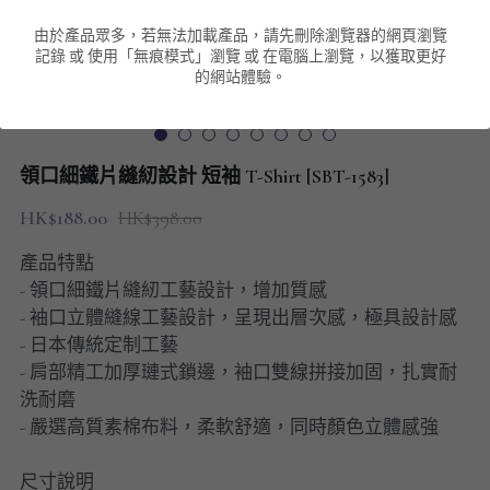
由於產品眾多，若無法加載產品，請先刪除瀏覽器的網頁瀏覽
男裝衛衣
短袖 POLO T-Shirt
針織外套
針織外套
搜索
記錄 或 使用「無痕模式」瀏覽 或 在電腦上瀏覽，以獲取更好
的網站體驗。
男裝褲類
風褸外套
圓領衛衣
包袋
棒球外套
連帽衛衣
長褲
男裝毛衣
領口細鐵片縫紉設計 短袖 T-Shirt [SBT-1583]
夾棉外套
九分褲
配飾
HK$188.00
HK$398.00
短褲
頸鏈
產品特點
- 領口細鐵片縫紉工藝設計，增加質感
男裝長袖T-SHIRT
- 袖口立體縫線工藝設計，呈現出層次感，極具設計感
- 日本傳統定制工藝
HOT ITEMS
- 肩部精工加厚璉式鎖邊，袖口雙線拼接加固，扎實耐
洗耐磨
NEW ARRIVALS
- 嚴選高質素棉布料，柔軟舒適，同時顏色立體感強
男裝長褲
尺寸說明