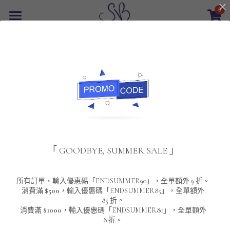
0
×
商品分類
首頁
返回
所有商品分類
最新優惠
POLO T-Shirt
SALE
重磅純色 短袖T-Shirt 系列
男裝
夾棉外套
配飾
重磅純色系列
「 GOODBYE, SUMMER SALE 」
圓領衛衣
男裝恤衫
重磅純色長袖 T-SHIRT 系列
女裝
頸鏈及鏈墜
連帽衛衣
男裝 T-Shirt
重磅純色短袖 T-SHIRT 系列
長袖恤衫
包袋
About Us
所有訂單，輸入優惠碼「ENDSUMMER90」，全單額外 9 折。
消費滿
$500
，輸入優惠碼「ENDSUMMER85」，全單額外
85 折。
男裝外套
重磅純色 衛衣 系列
短袖恤衫
長袖 T-SHIRT
棒球外套
Contact Us
消費滿
$1000
，輸入優惠碼「ENDSUMMER80」，全單額外
8 折。
男裝針織冷衫毛衣
短袖 T-SHIRT
外套
風褸外套
登錄
/
註冊