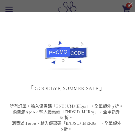
0
×
商品分類
首頁
所有商品分類
最新優惠
POLO T-Shirt
SALE
重磅純色 短袖T-Shirt 系列
男裝
該商品目前已下架。
返回主頁
夾棉外套
配飾
重磅純色系列
「 GOODBYE, SUMMER SALE 」
圓領衛衣
男裝恤衫
重磅純色長袖 T-SHIRT 系列
女裝
頸鏈及鏈墜
連帽衛衣
男裝 T-Shirt
重磅純色短袖 T-SHIRT 系列
長袖恤衫
包袋
About Us
所有訂單，輸入優惠碼「ENDSUMMER90」，全單額外 9 折。
消費滿
$500
，輸入優惠碼「ENDSUMMER85」，全單額外
85 折。
男裝外套
重磅純色 衛衣 系列
短袖恤衫
長袖 T-SHIRT
棒球外套
Contact Us
消費滿
$1000
，輸入優惠碼「ENDSUMMER80」，全單額外
8 折。
男裝針織冷衫毛衣
短袖 T-SHIRT
外套
風褸外套
登錄
/
註冊