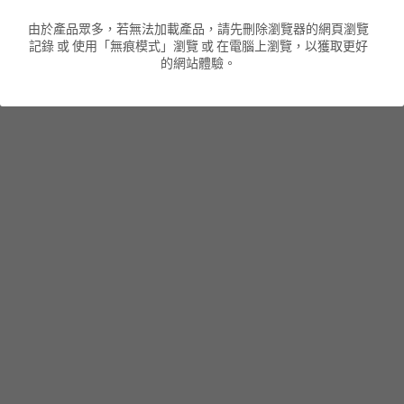
由於產品眾多，若無法加載產品，請先刪除瀏覽器的網頁瀏覽
男裝衛衣
短袖 POLO T-Shirt
針織外套
針織外套
搜索
記錄 或 使用「無痕模式」瀏覽 或 在電腦上瀏覽，以獲取更好
的網站體驗。
男裝褲類
風褸外套
圓領衛衣
包袋
棒球外套
連帽衛衣
長褲
男裝毛衣
夾棉外套
九分褲
配飾
短褲
頸鏈
男裝長袖T-SHIRT
HOT ITEMS
NEW ARRIVALS
男裝長褲