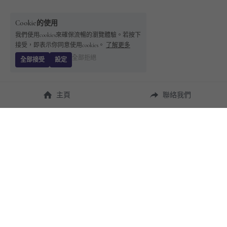
Cookie的使用
我們使用cookies來確保流暢的瀏覽體驗。若按下
接受，即表示你同意使用cookies。
了解更多
全部拒絕
全部接受
設定
主頁
聯絡我們
About Us
使用幫助
瞭解 
StandBuying
常見問題
聯絡我們
購買須知
隱私條款
售後保障
用戶協議
運費說明