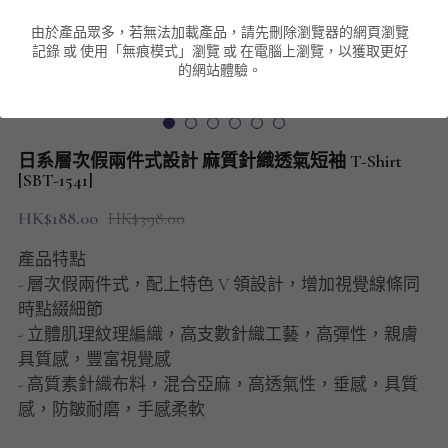
由於產品眾多，若無法加載產品，請先刪除瀏覽器的網頁瀏覽
男裝衛衣
短袖 POLO T-Shirt
針織外套
針織外套
搜索
記錄 或 使用「無痕模式」瀏覽 或 在電腦上瀏覽，以獲取更好
的網站體驗。
男裝褲類
風褸外套
圓領衛衣
包袋
棒球外套
連帽衛衣
長褲
男裝毛衣
日系層次假兩件式設計 麻質針織透氣短袖 T-Shirt
夾棉外套
九分褲
[SBT-1541]
配飾
HK$188.00
HK$398.00
短褲
頸鏈
產品特點
男裝長袖T-SHIRT
- 層次假兩件式，配上特色 V 領設計，增加視覺線條同
時點綴細節
HOT ITEMS
- 立體肌理紋理編織，高支數針織工藝，高彈性，親膚
具質感，豐富視覺感
NEW ARRIVALS
- 高質素針織布料，混合亞麻，高透氣性，垂感，具質
感，防皺耐磨，手感柔軟
男裝長褲