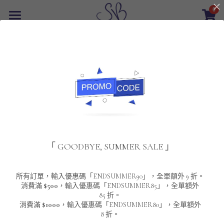
0
×
商品分類
首頁
返回
所有商品分類
最新優惠
POLO T-Shirt
SALE
重磅純色 短袖T-Shirt 系列
男裝
夾棉外套
配飾
重磅純色系列
「 GOODBYE, SUMMER SALE 」
圓領衛衣
男裝恤衫
重磅純色長袖 T-SHIRT 系列
女裝
頸鏈及鏈墜
連帽衛衣
男裝 T-Shirt
重磅純色短袖 T-SHIRT 系列
長袖恤衫
包袋
About Us
所有訂單，輸入優惠碼「ENDSUMMER90」，全單額外 9 折。
消費滿
$500
，輸入優惠碼「ENDSUMMER85」，全單額外
85 折。
男裝外套
重磅純色 衛衣 系列
短袖恤衫
長袖 T-SHIRT
棒球外套
Contact Us
消費滿
$1000
，輸入優惠碼「ENDSUMMER80」，全單額外
8 折。
男裝針織冷衫毛衣
短袖 T-SHIRT
外套
風褸外套
登錄
/
註冊