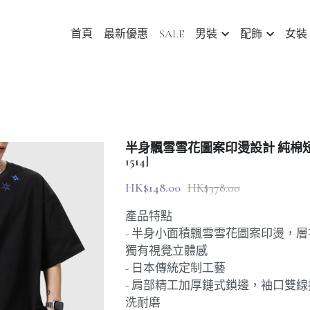
首頁
最新優惠
SALE
男裝
配飾
女裝
半身飄雪雪花圖案印燙設計 純棉短袖 T-S
1514]
HK$148.00
HK$378.00
產品特點
- 半身小面積飄雪雪花圖案印燙，
獨有視覺立體感
- 日本傳統定制工藝
- 肩部精工加厚鏈式鎖邊，袖口雙
洗耐磨