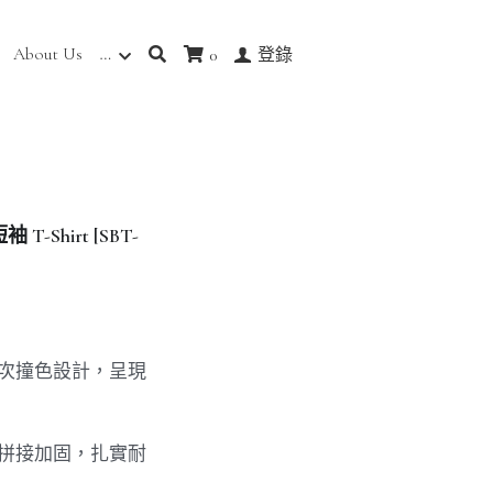
About Us
…
0
登錄
hirt [SBT-
層次撞色設計，呈現
線拼接加固，扎實耐