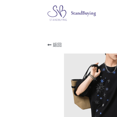
StandBuying
返回