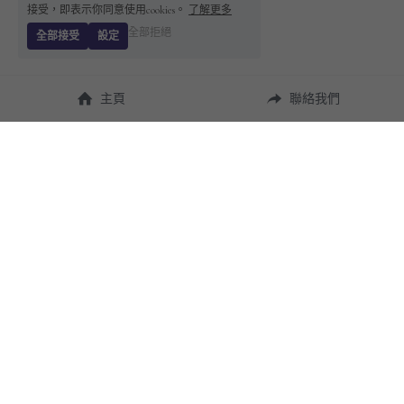
接受，即表示你同意使用cookies。
了解更多
全部拒絕
全部接受
設定
主頁
聯絡我們
About Us
使用幫助
瞭解 
StandBuying
常見問題
聯絡我們
購買須知
隱私條款
售後保障
用戶協議
運費說明
聯繫我們