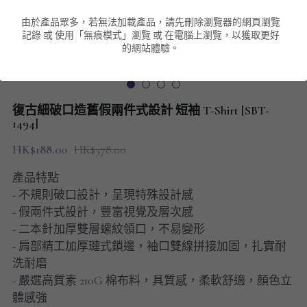
由於產品眾多，若無法加載產品，請先刪除瀏覽器的網頁瀏覽
男裝衛衣
短袖 POLO T-Shirt
針織外套
針織外套
搜索
記錄 或 使用「無痕模式」瀏覽 或 在電腦上瀏覽，以獲取更好
的網站體驗。
男裝褲類
風褸外套
圓領衛衣
包袋
棒球外套
連帽衛衣
長褲
男裝毛衣
復古細破口造舊假兩件式設計 短袖 T-Shirt [SBT-
夾棉外套
九分褲
1494]
配飾
HK$188.00
HK$378.00
短褲
頸鏈
產品特點
男裝長袖T-SHIRT
- 不規則破口設計，呈現特殊設計感
- 假兩件式設計，豐富視覺及層次感
HOT ITEMS
- 二本針加厚雙層螺紋領口，不易變形
- 肩部精工加厚璉式鎖邊，袖口雙線拼接加固，扎實耐
NEW ARRIVALS
洗耐磨
- 嚴選高質素 210G 棉布料，具質感，柔軟舒適，顏色立
男裝長褲
體感強