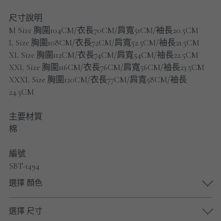
男士短褲
尺寸說明
M Size 胸圍104CM/衣長70CM/肩寬51CM/袖長20.5CM
男裝九分褲
L Size 胸圍108CM/衣長72CM/肩寬52.5CM/袖長21.5CM
男裝外套
XL Size 胸圍112CM/衣長74CM/肩寬54CM/袖長22.5CM
XXL Size 胸圍116CM/衣長76CM/肩寬56CM/袖長23.5CM
男裝短袖 T-SHIRT
XXXL Size 胸圍120CM/衣長77CM/肩寬58CM/袖長
24.5CM
重磅純色 長袖T-Shirt 系列
主要材質
重磅純色 衛衣 系列
棉
男士長袖恤衫
編號
SBT-1494
男士短袖恤衫
選擇 顏色
限時促銷
選擇 尺寸
男裝