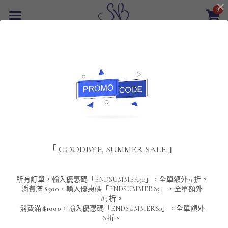
0
×
商品分類
首頁
返回
所有商品分類
最新優惠
POLO T-Shirt
SALE
重磅純色 短袖T-Shirt 系列
男裝
夾棉外套
配飾
重磅純色系列
「 GOODBYE, SUMMER SALE 」
圓領衛衣
男裝恤衫
重磅純色長袖 T-SHIRT 系列
女裝
頸鏈及鏈墜
連帽衛衣
男裝 T-Shirt
重磅純色短袖 T-SHIRT 系列
長袖恤衫
包袋
About Us
所有訂單，輸入優惠碼「ENDSUMMER90」，全單額外 9 折。
消費滿
$500
，輸入優惠碼「ENDSUMMER85」，全單額外
85 折。
男裝外套
重磅純色 衛衣 系列
短袖恤衫
長袖 T-SHIRT
棒球外套
Contact Us
消費滿
$1000
，輸入優惠碼「ENDSUMMER80」，全單額外
8 折。
男裝針織冷衫毛衣
短袖 T-SHIRT
外套
風褸外套
登錄
/
註冊