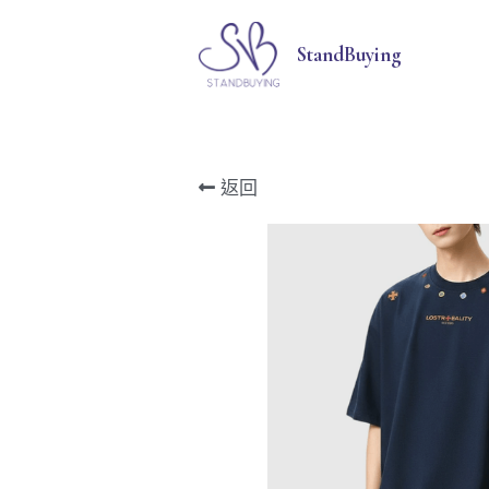
StandBuying
返回