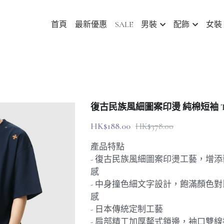
首頁
最新優惠
SALE
男裝
配飾
女裝
復古民族風細圖案印燙 純棉短袖 T-Shirt
HK$188.00
HK$378.00
產品特點
- 復古民族風細圖案印燙工藝，增
感
- 中身撞色細文字設計，飽滿顏色
感
- 日本傳統定制工藝
- 肩部精工加厚犛式鎖邊，袖口雙