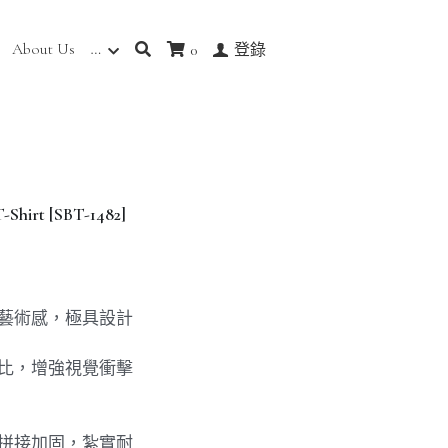
About Us
…
0
登錄
 [SBT-1482]
添藝術感，極具設計
對比，增強視覺衝擊
線拼接加固，紮實耐