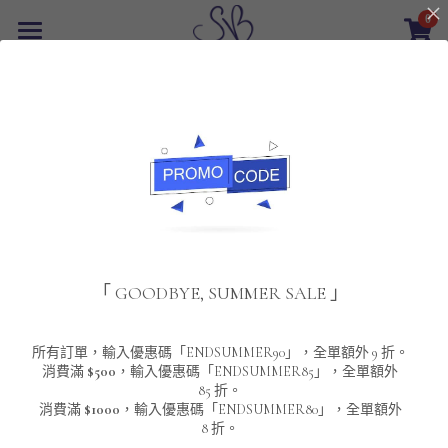
0
×
商品分類
首頁
返回
所有商品分類
最新優惠
POLO T-Shirt
SALE
重磅純色 短袖T-Shirt 系列
男裝
夾棉外套
配飾
重磅純色系列
「 GOODBYE, SUMMER SALE 」
圓領衛衣
男裝恤衫
重磅純色長袖 T-SHIRT 系列
女裝
頸鏈及鏈墜
連帽衛衣
男裝 T-Shirt
重磅純色短袖 T-SHIRT 系列
長袖恤衫
包袋
About Us
所有訂單，輸入優惠碼「ENDSUMMER90」，全單額外 9 折。
消費滿
$500
，輸入優惠碼「ENDSUMMER85」，全單額外
85 折。
男裝外套
重磅純色 衛衣 系列
短袖恤衫
長袖 T-SHIRT
棒球外套
Contact Us
消費滿
$1000
，輸入優惠碼「ENDSUMMER80」，全單額外
8 折。
男裝針織冷衫毛衣
短袖 T-SHIRT
外套
風褸外套
登錄
/
註冊