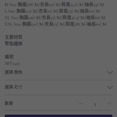
男士短褲
M Size 胸圍118CM/衣長69CM/肩寬53.5CM/袖長59CM
L Size 胸圍122CM/衣長71CM/肩寬55CM/袖長60CM
男裝九分褲
XL Size 胸圍126CM/衣長73CM/肩寬56.5CM/袖長61CM
XXL Size 胸圍130CM/衣長75CM/肩寬58CM/袖長62CM
男裝外套
主要材質
男裝短袖 T-SHIRT
聚脂纖維
重磅純色 長袖T-Shirt 系列
編號
SBT-1471
重磅純色 衛衣 系列
選擇 顏色
男士長袖恤衫
選擇 尺寸
男士短袖恤衫
限時促銷
數量
男裝