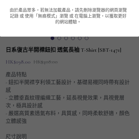
由於產品眾多，若無法加載產品，請先刪除瀏覽器的網頁瀏覽
男裝衛衣
短袖 POLO T-Shirt
針織外套
針織外套
搜索
記錄 或 使用「無痕模式」瀏覽 或 在電腦上瀏覽，以獲取更好
的網站體驗。
男裝褲類
風褸外套
圓領衛衣
包袋
棒球外套
連帽衛衣
長褲
男裝毛衣
日系復古半開襟鈕扣 透氣長袖 T-Shirt [SBT-1471]
夾棉外套
九分褲
配飾
HK$198.00
HK$408.00
短褲
頸鏈
產品特點
- 鈕扣半開襟亨利領工藝設計，基礎易襯同時帶有設計
男裝長袖T-SHIRT
感
- 立體垂直紋理編織工藝，延長視覺效果，具視覺層
HOT ITEMS
次，極具設計感
- 嚴選高質素透氣布料，具質感，同時柔軟舒適，顏色
NEW ARRIVALS
立體感強
男裝長褲
尺寸說明