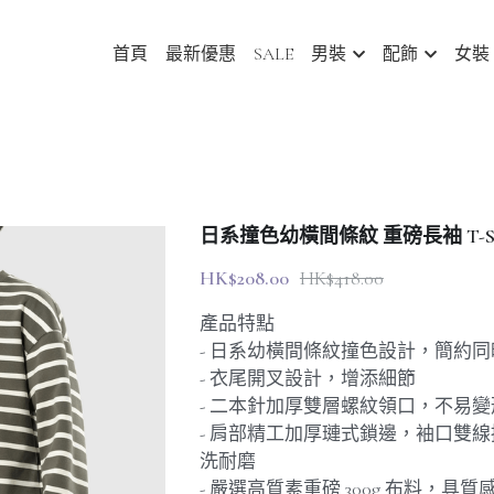
首頁
最新優惠
SALE
男裝
配飾
女裝
日系撞色幼橫間條紋 重磅長袖 T-Shirt 
HK$208.00
HK$418.00
產品特點
- 日系幼橫間條紋撞色設計，簡約
- 衣尾開叉設計，增添細節
- 二本針加厚雙層螺紋領口，不易變
- 肩部精工加厚璉式鎖邊，袖口雙
洗耐磨
- 嚴選高質素重磅 300g 布料，具