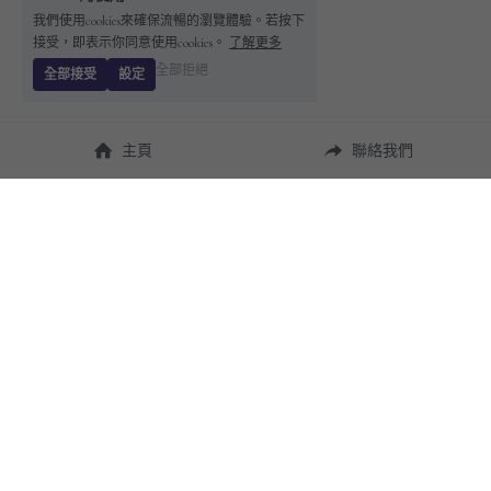
我們使用cookies來確保流暢的瀏覽體驗。若按下
接受，即表示你同意使用cookies。
了解更多
全部拒絕
全部接受
設定
主頁
聯絡我們
About Us
使用幫助
瞭解 
StandBuying
常見問題
聯絡我們
購買須知
隱私條款
售後保障
用戶協議
運費說明