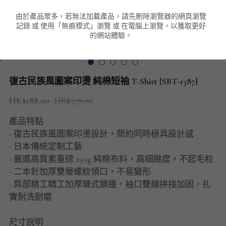
由於產品眾多，若無法加載產品，請先刪除瀏覽器的網頁瀏覽
男裝衛衣
短袖 POLO T-Shirt
針織外套
針織外套
搜索
記錄 或 使用「無痕模式」瀏覽 或 在電腦上瀏覽，以獲取更好
的網站體驗。
男裝褲類
風褸外套
圓領衛衣
包袋
棒球外套
連帽衛衣
長褲
男裝毛衣
復古民族風圖案印燙 純棉短袖 T-Shirt [SBT-1387]
夾棉外套
九分褲
配飾
HK$188.00
HK$378.00
短褲
頸鏈
產品特點
- 復古民族風圖案印燙設計，簡約同時極具設計感
男裝長袖T-SHIRT
- 日本傳統定制工藝
- 嚴選高質素重磅 250g 純棉布料，高細緻度，不起毛粒
HOT ITEMS
- 二本針加厚雙層螺紋領口，不易變形
- 肩部精工精工加厚璉式鎖邊，袖口雙線拼接加固，扎
NEW ARRIVALS
實耐洗耐磨
男裝長褲
尺寸說明