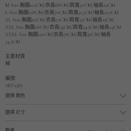
男士短褲
M Size 胸圍102CM/衣長68CM/肩寬50CM/袖長22CM
L Size 胸圍108CM/衣長70CM/肩寬51.5CM/袖長22.5CM
男裝九分褲
XL Size 胸圍112CM/衣長72CM/肩寬53CM/袖長23CM
XXL Size 胸圍116CM/衣長74CM/肩寬54.5CM/袖長24CM
男裝外套
XXXL Size 胸圍120CM/衣長76CM/肩寬56CM/袖長
24.5CM
男裝短袖 T-SHIRT
主要材質
重磅純色 長袖T-Shirt 系列
棉
重磅純色 衛衣 系列
編號
SBT-1387
男士長袖恤衫
選擇 顏色
男士短袖恤衫
選擇 尺寸
限時促銷
男裝
數量