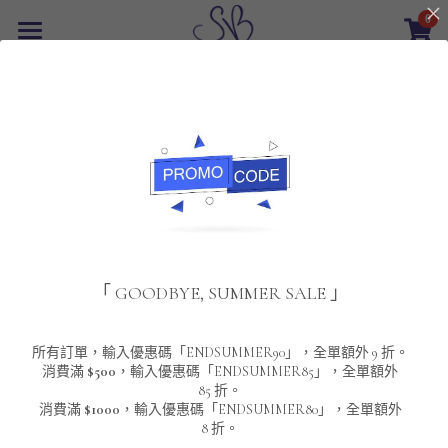
0
×
商品分類
首頁
返回
所有商品分類
最新優惠
POLO T-Shirt
SALE
重磅純色 短袖T-Shirt 系列
男裝
夾棉外套
配飾
重磅純色系列
「 GOODBYE, SUMMER SALE 」
圓領衛衣
男裝恤衫
重磅純色長袖 T-SHIRT 系列
女裝
頸鏈及鏈墜
連帽衛衣
男裝 T-Shirt
重磅純色短袖 T-SHIRT 系列
長袖恤衫
包袋
About Us
所有訂單，輸入優惠碼「ENDSUMMER90」，全單額外 9 折。
消費滿
$500
，輸入優惠碼「ENDSUMMER85」，全單額外
85 折。
男裝外套
重磅純色 衛衣 系列
短袖恤衫
長袖 T-SHIRT
棒球外套
Contact Us
消費滿
$1000
，輸入優惠碼「ENDSUMMER80」，全單額外
8 折。
男裝針織冷衫毛衣
短袖 T-SHIRT
外套
風褸外套
登錄
/
註冊