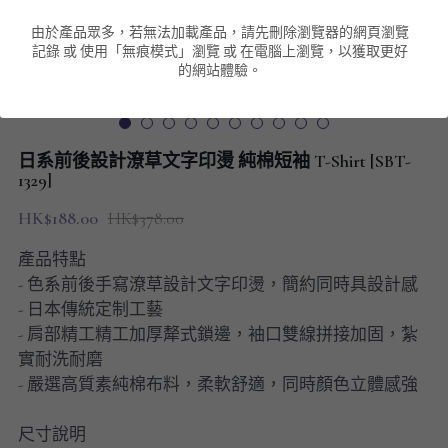
由於產品眾多，若無法加載產品，請先刪除瀏覽器的網頁瀏覽
男裝衛衣
短袖 POLO T-Shirt
針織外套
針織外套
搜索
記錄 或 使用「無痕模式」瀏覽 或 在電腦上瀏覽，以獲取更好
的網站體驗。
男裝褲類
風褸外套
圓領衛衣
包袋
棒球外套
連帽衛衣
長褲
男裝毛衣
日系前後設計潦草文字印燙 純棉短袖 T-Shirt [SBT-
夾棉外套
九分褲
1329]
配飾
HK$188.00
HK$378.00
短褲
頸鏈
產品特點
男裝長袖T-SHIRT
- 色系前後手寫潦草設計文字印燙，簡約同時具設計感
- 日本傳統定制工藝
HOT ITEMS
- 肩部精工精工加厚犛式鎖邊，袖口雙線拼接加固，紮
實耐洗耐磨
NEW ARRIVALS
- 嚴選高質素純棉布料，柔軟舒適，同時顏色立體感強
男裝長褲
尺寸說明