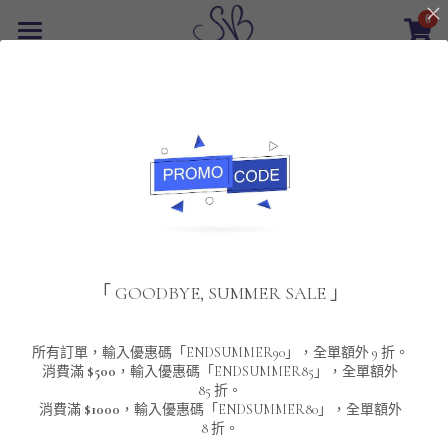
0
×
商品分類
首頁
返回
所有商品分類
最新優惠
POLO T-Shirt
SALE
重磅純色 短袖T-Shirt 系列
男裝
夾棉外套
配飾
重磅純色系列
「 GOODBYE, SUMMER SALE 」
圓領衛衣
男裝恤衫
重磅純色長袖 T-SHIRT 系列
女裝
頸鏈及鏈墜
連帽衛衣
男裝 T-Shirt
重磅純色短袖 T-SHIRT 系列
長袖恤衫
包袋
About Us
所有訂單，輸入優惠碼「ENDSUMMER90」，全單額外 9 折。
消費滿
$500
，輸入優惠碼「ENDSUMMER85」，全單額外
85 折。
男裝外套
重磅純色 衛衣 系列
短袖恤衫
長袖 T-SHIRT
棒球外套
Contact Us
消費滿
$1000
，輸入優惠碼「ENDSUMMER80」，全單額外
8 折。
男裝針織冷衫毛衣
短袖 T-SHIRT
外套
風褸外套
登錄
/
註冊