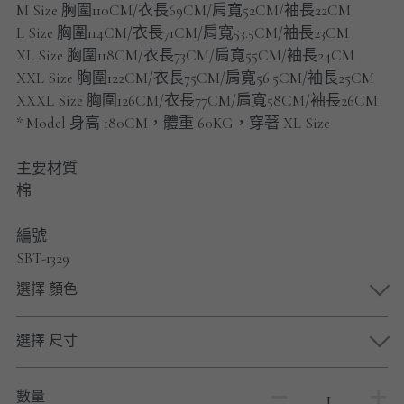
M Size 胸圍110CM/衣長69CM/肩寬52CM/袖長22CM
男士短褲
L Size 胸圍114CM/衣長71CM/肩寬53.5CM/袖長23CM
XL Size 胸圍118CM/衣長73CM/肩寬55CM/袖長24CM
男裝九分褲
XXL Size 胸圍122CM/衣長75CM/肩寬56.5CM/袖長25CM
男裝外套
XXXL Size 胸圍126CM/衣長77CM/肩寬58CM/袖長26CM
* Model 身高 180CM，體重 60KG，穿著 XL Size
男裝短袖 T-SHIRT
主要材質
重磅純色 長袖T-Shirt 系列
棉
重磅純色 衛衣 系列
編號
SBT-1329
男士長袖恤衫
選擇 顏色
男士短袖恤衫
選擇 尺寸
限時促銷
男裝
數量