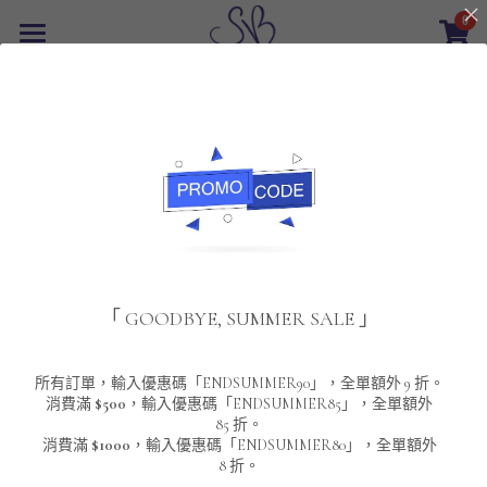
0
×
商品分類
首頁
所有商品分類
最新優惠
POLO T-Shirt
SALE
重磅純色 短袖T-Shirt 系列
男裝
該商品目前已下架。
返回主頁
夾棉外套
配飾
重磅純色系列
「 GOODBYE, SUMMER SALE 」
圓領衛衣
男裝恤衫
重磅純色長袖 T-SHIRT 系列
女裝
頸鏈及鏈墜
連帽衛衣
男裝 T-Shirt
重磅純色短袖 T-SHIRT 系列
長袖恤衫
包袋
About Us
所有訂單，輸入優惠碼「ENDSUMMER90」，全單額外 9 折。
消費滿
$500
，輸入優惠碼「ENDSUMMER85」，全單額外
85 折。
男裝外套
重磅純色 衛衣 系列
短袖恤衫
長袖 T-SHIRT
棒球外套
Contact Us
消費滿
$1000
，輸入優惠碼「ENDSUMMER80」，全單額外
8 折。
男裝針織冷衫毛衣
短袖 T-SHIRT
外套
風褸外套
登錄
/
註冊