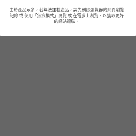
由於產品眾多，若無法加載產品，請先刪除瀏覽器的網頁瀏覽
男裝衛衣
短袖 POLO T-Shirt
針織外套
針織外套
搜索
記錄 或 使用「無痕模式」瀏覽 或 在電腦上瀏覽，以獲取更好
的網站體驗。
男裝褲類
風褸外套
圓領衛衣
包袋
棒球外套
連帽衛衣
長褲
男裝毛衣
夾棉外套
九分褲
配飾
短褲
頸鏈
男裝長袖T-SHIRT
HOT ITEMS
NEW ARRIVALS
男裝長褲