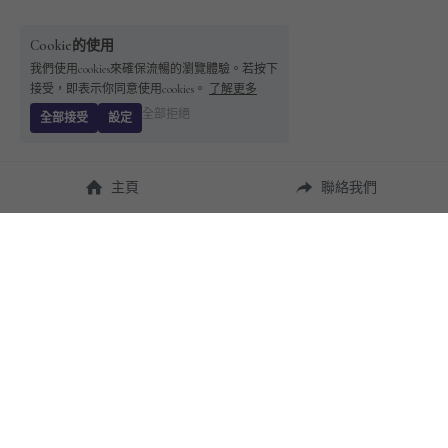
Cookie的使用
我們使用cookies來確保流暢的瀏覽體驗。若按下
接受，即表示你同意使用cookies。
了解更多
全部拒絕
全部接受
設定
主頁
聯絡我們
About Us
使用幫助
瞭解 
StandBuying
常見問題
聯絡我們
購買須知
隱私條款
售後保障
用戶協議
運費說明