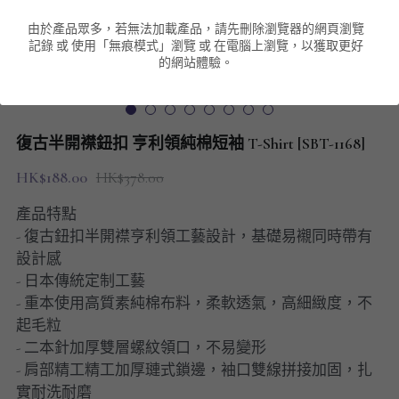
由於產品眾多，若無法加載產品，請先刪除瀏覽器的網頁瀏覽
男裝衛衣
短袖 POLO T-Shirt
針織外套
針織外套
搜索
記錄 或 使用「無痕模式」瀏覽 或 在電腦上瀏覽，以獲取更好
的網站體驗。
男裝褲類
風褸外套
圓領衛衣
包袋
棒球外套
連帽衛衣
長褲
男裝毛衣
復古半開襟鈕扣 亨利領純棉短袖 T-Shirt [SBT-1168]
夾棉外套
九分褲
配飾
HK$188.00
HK$378.00
短褲
頸鏈
產品特點
- 復古鈕扣半開襟亨利領工藝設計，基礎易襯同時帶有
男裝長袖T-SHIRT
設計感
- 日本傳統定制工藝
HOT ITEMS
- 重本使用高質素純棉布料，柔軟透氣，高細緻度，不
起毛粒
NEW ARRIVALS
- 二本針加厚雙層螺紋領口，不易變形
- 肩部精工精工加厚璉式鎖邊，袖口雙線拼接加固，扎
男裝長褲
實耐洗耐磨