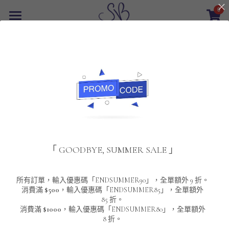
0
×
商品分類
首頁
返回
所有商品分類
最新優惠
POLO T-Shirt
SALE
重磅純色 短袖T-Shirt 系列
男裝
夾棉外套
配飾
重磅純色系列
「 GOODBYE, SUMMER SALE 」
圓領衛衣
男裝恤衫
重磅純色長袖 T-SHIRT 系列
女裝
頸鏈及鏈墜
連帽衛衣
男裝 T-Shirt
重磅純色短袖 T-SHIRT 系列
長袖恤衫
包袋
About Us
所有訂單，輸入優惠碼「ENDSUMMER90」，全單額外 9 折。
消費滿
$500
，輸入優惠碼「ENDSUMMER85」，全單額外
85 折。
男裝外套
重磅純色 衛衣 系列
短袖恤衫
長袖 T-SHIRT
棒球外套
Contact Us
消費滿
$1000
，輸入優惠碼「ENDSUMMER80」，全單額外
8 折。
男裝針織冷衫毛衣
短袖 T-SHIRT
外套
風褸外套
登錄
/
註冊