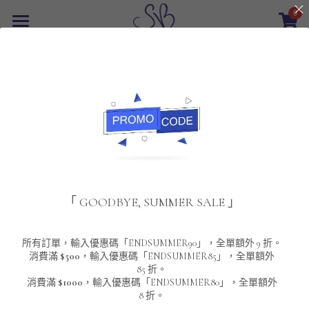
0
×
商品分類
首頁
返回
所有商品分類
最新優惠
POLO T-Shirt
SALE
重磅純色 短袖T-Shirt 系列
男裝
夾棉外套
配飾
重磅純色系列
「 GOODBYE, SUMMER SALE 」
圓領衛衣
男裝恤衫
重磅純色長袖 T-SHIRT 系列
女裝
頸鏈及鏈墜
連帽衛衣
男裝 T-Shirt
重磅純色短袖 T-SHIRT 系列
長袖恤衫
包袋
About Us
所有訂單，輸入優惠碼「ENDSUMMER90」，全單額外 9 折。
消費滿
$500
，輸入優惠碼「ENDSUMMER85」，全單額外
85 折。
男裝外套
重磅純色 衛衣 系列
短袖恤衫
長袖 T-SHIRT
棒球外套
Contact Us
消費滿
$1000
，輸入優惠碼「ENDSUMMER80」，全單額外
8 折。
男裝針織冷衫毛衣
短袖 T-SHIRT
外套
風褸外套
登錄
/
註冊