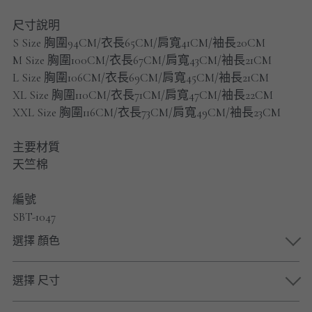
男士短褲
尺寸說明
S Size 胸圍94CM/衣長65CM/肩寬41CM/袖長20CM
男裝九分褲
M Size 胸圍100CM/衣長67CM/肩寬43CM/袖長21CM
男裝外套
L Size 胸圍106CM/衣長69CM/肩寬45CM/袖長21CM
XL Size 胸圍110CM/衣長71CM/肩寬47CM/袖長22CM
男裝短袖 T-SHIRT
XXL Size 胸圍116CM/衣長73CM/肩寬49CM/袖長23CM
重磅純色 長袖T-Shirt 系列
主要材質
天竺棉
重磅純色 衛衣 系列
編號
男士長袖恤衫
SBT-1047
男士短袖恤衫
選擇 顏色
限時促銷
選擇 尺寸
男裝