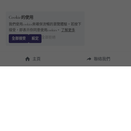
Cookie的使用
我們使用cookies來確保流暢的瀏覽體驗。若按下
接受，即表示你同意使用cookies。
了解更多
全部拒絕
全部接受
設定
主頁
聯絡我們
About Us
使用幫助
瞭解 
StandBuying
常見問題
聯絡我們
購買須知
隱私條款
售後保障
用戶協議
運費說明