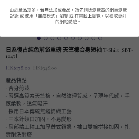
由於產品眾多，若無法加載產品，請先刪除瀏覽器的網頁瀏覽
男裝衛衣
短袖 POLO T-Shirt
針織外套
針織外套
搜索
記錄 或 使用「無痕模式」瀏覽 或 在電腦上瀏覽，以獲取更好
的網站體驗。
男裝褲類
風褸外套
圓領衛衣
包袋
棒球外套
連帽衛衣
長褲
男裝毛衣
日系復古純色前袋重磅 天竺棉合身短袖 T-Shirt [SBT-
夾棉外套
九分褲
1047]
配飾
HK$178.00
HK$348.00
短褲
頸鏈
產品特點
男裝長袖T-SHIRT
- 合身剪裁
- 嚴選高質素天竺棉，自然紋理質感，呈現年代感，手
HOT ITEMS
感柔軟，透氣吸汗
- 採用日本傳統無縫筒織工藝
NEW ARRIVALS
- 三本針領口加固，不易變形
- 肩部精工精工加厚璉式鎖邊，袖口雙線拼接加固，扎
男裝長褲
實耐洗耐磨