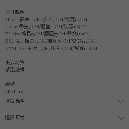
男士短褲
尺寸說明
男裝九分褲
M Size 褲長52CM/腰圍71CM/臀寬112CM
L Size 褲長53CM/腰圍74CM/臀寬116CM
男裝外套
XL Size 褲長53CM/腰圍77CM/臀寬120CM
XXL Size 褲長54CM/腰圍80CM/臀寬124CM
男裝短袖 T-SHIRT
XXXL Size 褲長55CM/腰圍83CM/臀寬128CM
重磅純色 長袖T-Shirt 系列
主要材質
聚脂纖維
重磅純色 衛衣 系列
編號
男士長袖恤衫
SBST-1179
男士短袖恤衫
選擇 顏色
限時促銷
選擇 尺寸
男裝