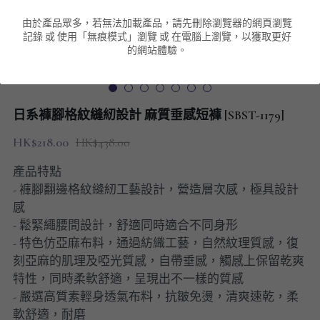
由於產品眾多，若無法加載產品，請先刪除瀏覽器的網頁瀏覽
男裝衛衣
短袖 POLO T-Shirt
針織外套
針織外套
搜索
記錄 或 使用「無痕模式」瀏覽 或 在電腦上瀏覽，以獲取更好
的網站體驗。
男裝褲類
風褸外套
圓領衛衣
包袋
棒球外套
連帽衛衣
長褲
男裝毛衣
日系褲腳格紋縫紉設計 麻質垂感短褲 [SBST-1179]
夾棉外套
九分褲
配飾
HK$218.00
HK$438.00
短褲
頸鏈
產品特點
- 褲腳翻邊格紋縫紉工藝設計，營造層次感，極具設計
男裝長袖T-SHIRT
感
- 鬆緊繩腰間設計，舒適同時適合不同身形
HOT ITEMS
- 特色仿亞麻布料，通過紡織工藝，自然紋理質感，復
刻亞麻的肌理及啞光質感，自帶垂感，觸感上保留乾爽
NEW ARRIVALS
特性，同時柔軟舒適，呈現出不一樣的質感
- 嚴選高質素輕身透氣布料，抗皺免燙，清爽速乾，柔
男裝長褲
軟舒適，耐磨