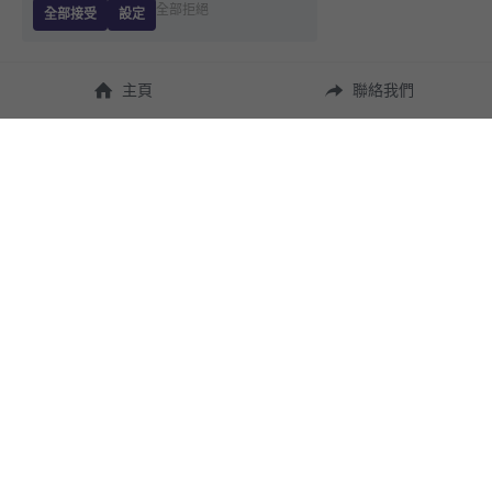
全部拒絕
全部接受
設定
主頁
聯絡我們
About Us
使用幫助
瞭解 
StandBuying
常見問題
聯絡我們
購買須知
隱私條款
售後保障
用戶協議
運費說明
聯繫我們
(852) 9283 1322