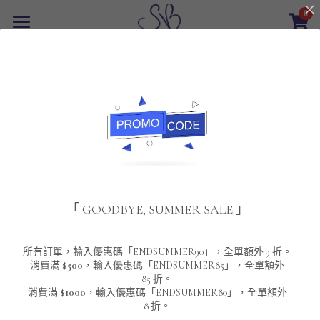
0
×
商品分類
首頁
返回
所有商品分類
最新優惠
POLO T-Shirt
SALE
重磅純色 短袖T-Shirt 系列
男裝
夾棉外套
配飾
重磅純色系列
「 GOODBYE, SUMMER SALE 」
圓領衛衣
男裝恤衫
重磅純色長袖 T-SHIRT 系列
女裝
頸鏈及鏈墜
連帽衛衣
男裝 T-Shirt
重磅純色短袖 T-SHIRT 系列
長袖恤衫
包袋
About Us
所有訂單，輸入優惠碼「ENDSUMMER90」，全單額外 9 折。
消費滿
$500
，輸入優惠碼「ENDSUMMER85」，全單額外
85 折。
男裝外套
重磅純色 衛衣 系列
短袖恤衫
長袖 T-SHIRT
棒球外套
Contact Us
消費滿
$1000
，輸入優惠碼「ENDSUMMER80」，全單額外
8 折。
男裝針織冷衫毛衣
短袖 T-SHIRT
外套
風褸外套
登錄
/
註冊