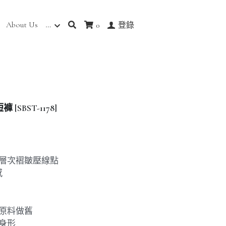
About Us
…
0
登錄
BST-1178]
體層次褶皺壓線點
感
學原料做舊
身形