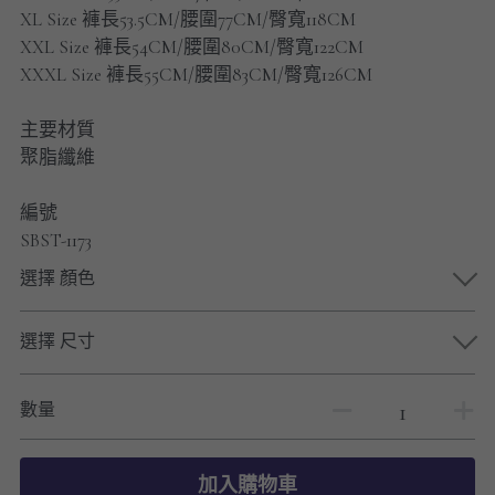
男士短褲
XL Size 褲長53.5CM/腰圍77CM/臀寬118CM
XXL Size 褲長54CM/腰圍80CM/臀寬122CM
男裝九分褲
XXXL Size 褲長55CM/腰圍83CM/臀寬126CM
男裝外套
主要材質
聚脂纖維
男裝短袖 T-SHIRT
編號
重磅純色 長袖T-Shirt 系列
SBST-1173
重磅純色 衛衣 系列
選擇 顏色
男士長袖恤衫
選擇 尺寸
男士短袖恤衫
數量
限時促銷
男裝
加入購物車