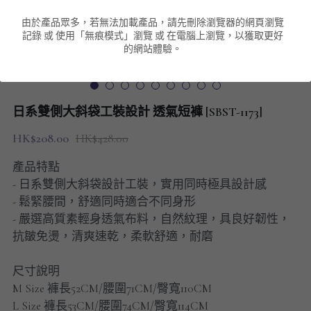
由於產品眾多，若無法加載產品，請先刪除瀏覽器的網頁瀏覽
男裝衛衣
短袖 POLO T-Shirt
針織外套
針織外套
搜索
記錄 或 使用「無痕模式」瀏覽 或 在電腦上瀏覽，以獲取更好
的網站體驗。
男裝褲類
風褸外套
圓領衛衣
包袋
棒球外套
連帽衛衣
長褲
男裝毛衣
日系雙側大斜袋工裝設計 透氣短褲 [SBST-1173]
夾棉外套
九分褲
配飾
HK$208.00
HK$428.00
短褲
頸鏈
產品特點
- 日系雙側大斜袋設計工裝，實用同時極具設計感
男裝長袖T-SHIRT
- 鬆緊腰間，舒適同時適合不同身形
- 嚴選高質素輕身透氣布料，自然紋理，具良好韌性，
HOT ITEMS
抗皺免燙，清爽速乾，柔軟舒適，耐磨
NEW ARRIVALS
尺寸說明
M Size 褲長52CM/腰圍71CM/臀寬110CM
男裝長褲
L Size 褲長53CM/腰圍74CM/臀寬114CM