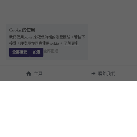
Cookie的使用
我們使用cookies來確保流暢的瀏覽體驗。若按下
接受，即表示你同意使用cookies。
了解更多
全部拒絕
全部接受
設定
主頁
聯絡我們
About Us
使用幫助
瞭解 
StandBuying
常見問題
聯絡我們
購買須知