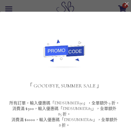
0
×
商品分類
首頁
返回
所有商品分類
最新優惠
POLO T-Shirt
SALE
重磅純色 短袖T-Shirt 系列
男裝
夾棉外套
配飾
重磅純色系列
「 GOODBYE, SUMMER SALE 」
圓領衛衣
男裝恤衫
重磅純色長袖 T-SHIRT 系列
女裝
頸鏈及鏈墜
連帽衛衣
男裝 T-Shirt
重磅純色短袖 T-SHIRT 系列
長袖恤衫
包袋
About Us
所有訂單，輸入優惠碼「ENDSUMMER90」，全單額外 9 折。
消費滿
$500
，輸入優惠碼「ENDSUMMER85」，全單額外
85 折。
男裝外套
重磅純色 衛衣 系列
短袖恤衫
長袖 T-SHIRT
棒球外套
Contact Us
消費滿
$1000
，輸入優惠碼「ENDSUMMER80」，全單額外
8 折。
男裝針織冷衫毛衣
短袖 T-SHIRT
外套
風褸外套
登錄
/
註冊