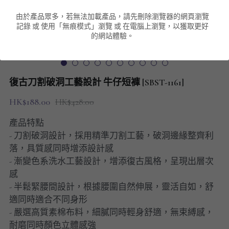
由於產品眾多，若無法加載產品，請先刪除瀏覽器的網頁瀏覽
男裝衛衣
短袖 POLO T-Shirt
針織外套
針織外套
搜索
記錄 或 使用「無痕模式」瀏覽 或 在電腦上瀏覽，以獲取更好
的網站體驗。
男裝褲類
風褸外套
圓領衛衣
包袋
棒球外套
連帽衛衣
長褲
男裝毛衣
復古刀割破洞工藝設計 牛仔短褲 [SBST-1161]
夾棉外套
九分褲
配飾
HK$188.00
HK$428.00
短褲
頸鏈
產品特點
- 刀割破洞設計，採用精準刀割工藝，破洞邊緣整齊利
男裝長袖T-SHIRT
落，具質感同時增添設計感
- 漸變色系洗水工藝設計，增添復古風格，呈現出層次
HOT ITEMS
感
- 半鬆緊腰間設計，根據腰圍自然伸展，靈活自如，舒
NEW ARRIVALS
適同時適合不同身形
- 嚴選高質素棉布料，細膩同時輕身舒適，無束縛感，
男裝長褲
耐磨同時顏色立體感強