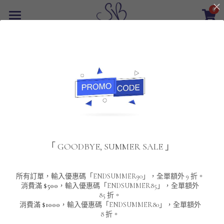
0
×
商品分類
首頁
返回
所有商品分類
最新優惠
POLO T-Shirt
SALE
重磅純色 短袖T-Shirt 系列
男裝
夾棉外套
配飾
重磅純色系列
「 GOODBYE, SUMMER SALE 」
圓領衛衣
男裝恤衫
重磅純色長袖 T-SHIRT 系列
女裝
頸鏈及鏈墜
連帽衛衣
男裝 T-Shirt
重磅純色短袖 T-SHIRT 系列
長袖恤衫
包袋
About Us
所有訂單，輸入優惠碼「ENDSUMMER90」，全單額外 9 折。
消費滿
$500
，輸入優惠碼「ENDSUMMER85」，全單額外
85 折。
男裝外套
重磅純色 衛衣 系列
短袖恤衫
長袖 T-SHIRT
棒球外套
Contact Us
消費滿
$1000
，輸入優惠碼「ENDSUMMER80」，全單額外
8 折。
男裝針織冷衫毛衣
短袖 T-SHIRT
外套
風褸外套
登錄
/
註冊