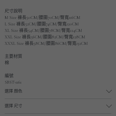
男士短褲
尺寸說明
男裝九分褲
M Size 褲長50CM/腰圍70CM/臀寬116CM
L Size 褲長52CM/腰圍74CM/臀寬120CM
男裝外套
XL Size 褲長54CM/腰圍78CM/臀寬124CM
XXL Size 褲長56CM/腰圍82CM/臀寬128CM
男裝短袖 T-SHIRT
XXXL Size 褲長58CM/腰圍86CM/臀寬132CM
重磅純色 長袖T-Shirt 系列
主要材質
棉
重磅純色 衛衣 系列
編號
男士長袖恤衫
SBST-1161
男士短袖恤衫
選擇 顏色
限時促銷
選擇 尺寸
男裝