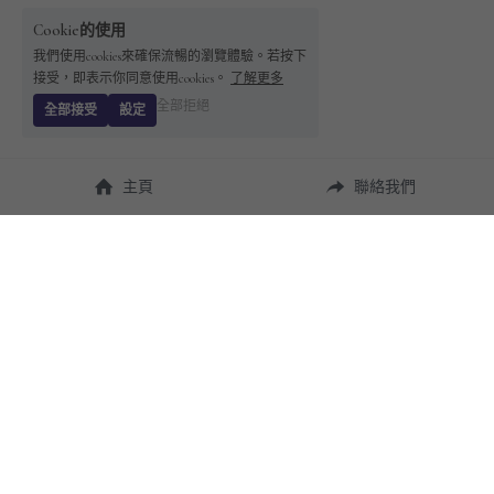
Cookie的使用
我們使用cookies來確保流暢的瀏覽體驗。若按下
接受，即表示你同意使用cookies。
了解更多
全部拒絕
全部接受
設定
主頁
聯絡我們
About Us
使用幫助
瞭解 
StandBuying
常見問題
聯絡我們
購買須知
隱私條款
售後保障
用戶協議
運費說明