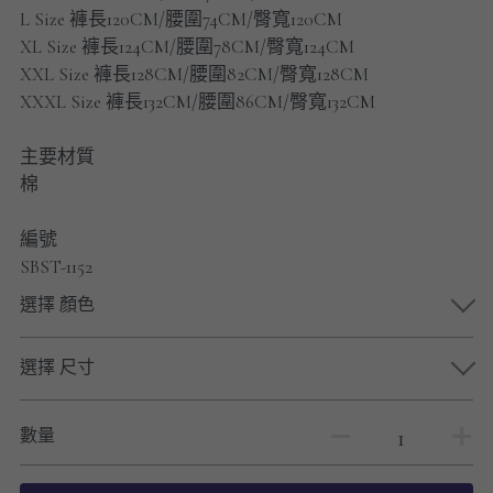
男士短褲
L Size 褲長120CM/腰圍74CM/臀寬120CM
XL Size 褲長124CM/腰圍78CM/臀寬124CM
男裝九分褲
XXL Size 褲長128CM/腰圍82CM/臀寬128CM
XXXL Size 褲長132CM/腰圍86CM/臀寬132CM
男裝外套
主要材質
男裝短袖 T-SHIRT
棉
重磅純色 長袖T-Shirt 系列
編號
SBST-1152
重磅純色 衛衣 系列
選擇 顏色
男士長袖恤衫
選擇 尺寸
男士短袖恤衫
限時促銷
數量
男裝