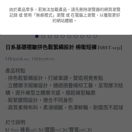
由於產品眾多，若無法加載產品，請先刪除瀏覽器的網頁瀏覽
男裝衛衣
短袖 POLO T-Shirt
針織外套
針織外套
搜索
記錄 或 使用「無痕模式」瀏覽 或 在電腦上瀏覽，以獲取更好
的網站體驗。
男裝褲類
風褸外套
圓領衛衣
包袋
棒球外套
連帽衛衣
長褲
男裝毛衣
日系基礎褶皺拼色鬆緊繩設計 棉衛短褲 [SBST-1152]
夾棉外套
九分褲
配飾
HK$168.00
HK$398.00
短褲
頸鏈
產品特點
- 拼色鬆緊繩設計，打破單調，營造視覺焦點
男裝長袖T-SHIRT
- 立體層次褶皺設計，通過摺疊縫紉工藝，呈現層次結
構，提升褲型立體層次感，撐起褲型輪廓
HOT ITEMS
- 鬆緊腰間設計，適合不同身形
- 高質素棉布料，柔滑細膩，色澤鮮豔，耐磨而不起球
NEW ARRIVALS
尺寸說明
男裝長褲
M Size 褲長116CM/腰圍70CM/臀寬116CM