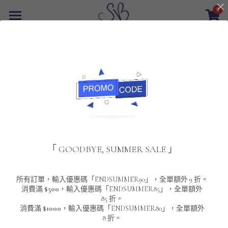
0
×
商品分類
首頁
返回
所有商品分類
最新優惠
POLO T-Shirt
SALE
重磅純色 短袖T-Shirt 系列
男裝
夾棉外套
配飾
重磅純色系列
「 GOODBYE, SUMMER SALE 」
圓領衛衣
男裝恤衫
重磅純色長袖 T-SHIRT 系列
女裝
頸鏈及鏈墜
連帽衛衣
男裝 T-Shirt
重磅純色短袖 T-SHIRT 系列
長袖恤衫
包袋
About Us
所有訂單，輸入優惠碼「ENDSUMMER90」，全單額外 9 折。
消費滿
$500
，輸入優惠碼「ENDSUMMER85」，全單額外
85 折。
男裝外套
重磅純色 衛衣 系列
短袖恤衫
長袖 T-SHIRT
棒球外套
Contact Us
消費滿
$1000
，輸入優惠碼「ENDSUMMER80」，全單額外
8 折。
男裝針織冷衫毛衣
短袖 T-SHIRT
外套
風褸外套
登錄
/
註冊