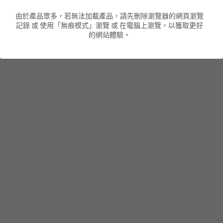
由於產品眾多，若無法加載產品，請先刪除瀏覽器的網頁瀏覽
男裝衛衣
短袖 POLO T-Shirt
針織外套
針織外套
搜索
記錄 或 使用「無痕模式」瀏覽 或 在電腦上瀏覽，以獲取更好
的網站體驗。
男裝褲類
風褸外套
圓領衛衣
包袋
棒球外套
連帽衛衣
長褲
男裝毛衣
夾棉外套
九分褲
配飾
短褲
頸鏈
男裝長袖T-SHIRT
HOT ITEMS
NEW ARRIVALS
男裝長褲