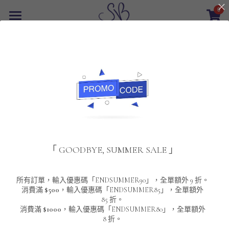
0
×
商品分類
首頁
所有商品分類
最新優惠
POLO T-Shirt
SALE
重磅純色 短袖T-Shirt 系列
男裝
該商品目前已下架。
返回主頁
夾棉外套
配飾
重磅純色系列
「 GOODBYE, SUMMER SALE 」
圓領衛衣
男裝恤衫
重磅純色長袖 T-SHIRT 系列
女裝
頸鏈及鏈墜
連帽衛衣
男裝 T-Shirt
重磅純色短袖 T-SHIRT 系列
長袖恤衫
包袋
About Us
所有訂單，輸入優惠碼「ENDSUMMER90」，全單額外 9 折。
消費滿
$500
，輸入優惠碼「ENDSUMMER85」，全單額外
85 折。
男裝外套
重磅純色 衛衣 系列
短袖恤衫
長袖 T-SHIRT
棒球外套
Contact Us
消費滿
$1000
，輸入優惠碼「ENDSUMMER80」，全單額外
8 折。
男裝針織冷衫毛衣
短袖 T-SHIRT
外套
風褸外套
登錄
/
註冊