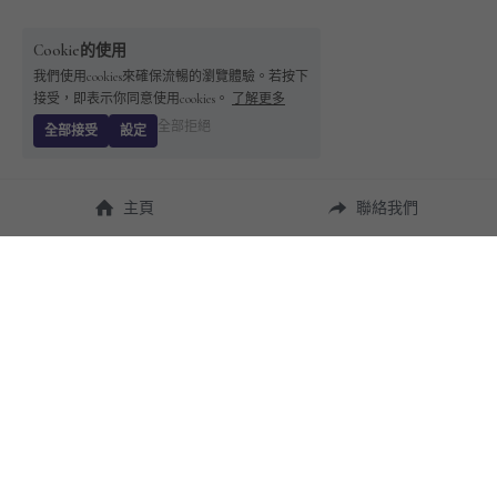
Cookie的使用
我們使用cookies來確保流暢的瀏覽體驗。若按下
接受，即表示你同意使用cookies。
了解更多
全部拒絕
全部接受
設定
主頁
聯絡我們
About Us
使用幫助
瞭解 
StandBuying
常見問題
聯絡我們
購買須知
隱私條款
售後保障
用戶協議
運費說明