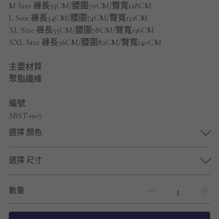
M Size 褲長53CM/腰圍70CM/臀寬128CM
男士短褲
L Size 褲長54CM/腰圍74CM/臀寬132CM
XL Size 褲長55CM/腰圍78CM/臀寬136CM
男裝九分褲
XXL Size 褲長56CM/腰圍82CM/臀寬140CM
男裝外套
主要材質
男裝短袖 T-SHIRT
聚脂纖維
重磅純色 長袖T-Shirt 系列
編號
SBST-1107
重磅純色 衛衣 系列
選擇 顏色
男士長袖恤衫
選擇 尺寸
男士短袖恤衫
數量
限時促銷
男裝