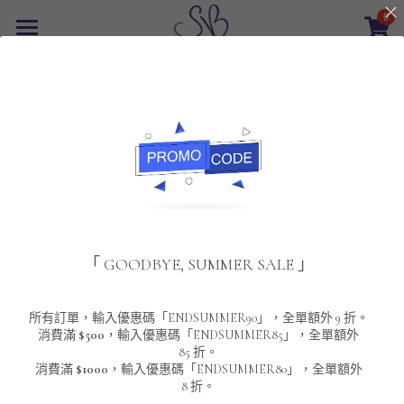
0
×
商品分類
首頁
返回
所有商品分類
最新優惠
POLO T-Shirt
SALE
重磅純色 短袖T-Shirt 系列
男裝
夾棉外套
配飾
重磅純色系列
「 GOODBYE, SUMMER SALE 」
圓領衛衣
男裝恤衫
重磅純色長袖 T-SHIRT 系列
女裝
頸鏈及鏈墜
連帽衛衣
男裝 T-Shirt
重磅純色短袖 T-SHIRT 系列
長袖恤衫
包袋
About Us
所有訂單，輸入優惠碼「ENDSUMMER90」，全單額外 9 折。
消費滿
$500
，輸入優惠碼「ENDSUMMER85」，全單額外
85 折。
男裝外套
重磅純色 衛衣 系列
短袖恤衫
長袖 T-SHIRT
棒球外套
Contact Us
消費滿
$1000
，輸入優惠碼「ENDSUMMER80」，全單額外
8 折。
男裝針織冷衫毛衣
短袖 T-SHIRT
外套
風褸外套
登錄
/
註冊