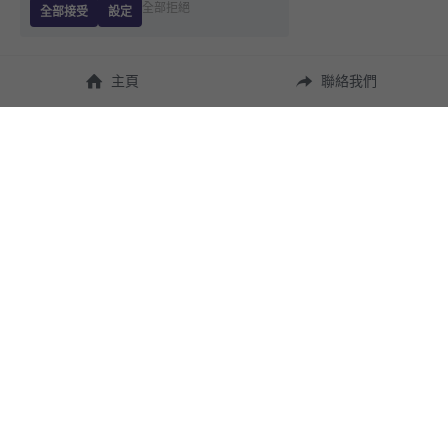
全部拒絕
全部接受
設定
主頁
聯絡我們
About Us
使用幫助
瞭解 
StandBuying
常見問題
聯絡我們
購買須知
隱私條款
售後保障
用戶協議
運費說明
聯繫我們
(852) 9283 1322