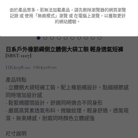
由於產品眾多，若無法加載產品，請先刪除瀏覽器的網頁瀏覽
男裝衛衣
短袖 POLO T-Shirt
針織外套
針織外套
搜索
記錄 或 使用「無痕模式」瀏覽 或 在電腦上瀏覽，以獲取更好
的網站體驗。
男裝褲類
風褸外套
圓領衛衣
包袋
棒球外套
連帽衛衣
長褲
男裝毛衣
日系戶外橡筋繩側立體側大袋工裝 輕身透氣短褲
夾棉外套
九分褲
[SBST-1107]
配飾
HK$198.00
HK$418.00
短褲
頸鏈
產品特點
男裝長袖T-SHIRT
- 立體側大袋短褲工裝，配上橡筋繩設計，點綴細節感
同時增加設計感
HOT ITEMS
- 鬆緊繩腰間設計，舒適同時適合不同身形
- 嚴選高質素透氣布料，微皺紋理，輕身舒適，透氣吸
NEW ARRIVALS
濕，無束縛感，耐磨同時顏色立體感強
男裝長褲
尺寸說明