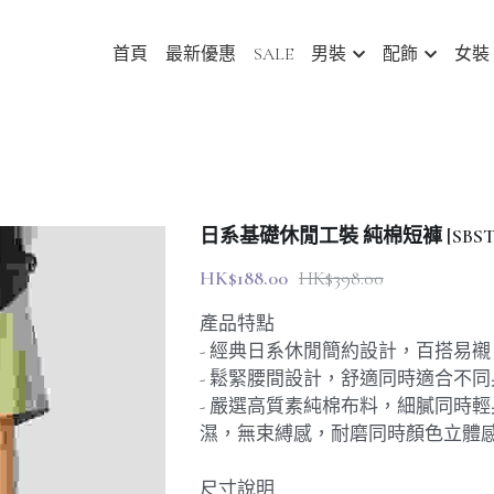
首頁
最新優惠
SALE
男裝
配飾
女裝
日系基礎休閒工裝 純棉短褲 [SBST-1
HK$188.00
HK$398.00
產品特點
- 經典日系休閒簡約設計，百搭易
- 鬆緊腰間設計，舒適同時適合不同
- 嚴選高質素純棉布料，細膩同時
濕，無束縛感，耐磨同時顏色立體
尺寸說明