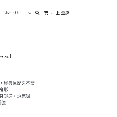
About Us
…
0
登錄
041]
襯，經典且歷久不衰
身形
輕身舒適，透氣吸
感強