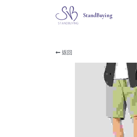
StandBuying
返回