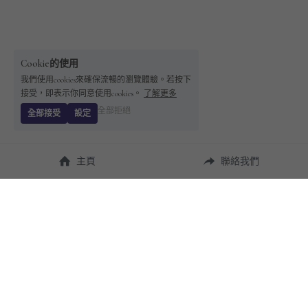
Cookie的使用
我們使用cookies來確保流暢的瀏覽體驗。若按下
接受，即表示你同意使用cookies。
了解更多
全部拒絕
全部接受
設定
主頁
聯絡我們
About Us
使用幫助
瞭解 
StandBuying
常見問題
聯絡我們
購買須知