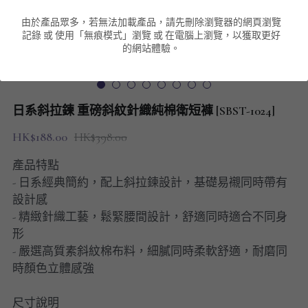
由於產品眾多，若無法加載產品，請先刪除瀏覽器的網頁瀏覽
男裝衛衣
短袖 POLO T-Shirt
針織外套
針織外套
搜索
記錄 或 使用「無痕模式」瀏覽 或 在電腦上瀏覽，以獲取更好
的網站體驗。
男裝褲類
風褸外套
圓領衛衣
包袋
棒球外套
連帽衛衣
長褲
男裝毛衣
日系斜拉鍊 重磅斜紋針織純棉衛短褲 [SBST-1024]
夾棉外套
九分褲
配飾
HK$188.00
HK$398.00
短褲
頸鏈
產品特點
- 日系經典簡約，配上斜拉鍊設計，基礎易襯同時帶有
男裝長袖T-SHIRT
設計感
- 精緻針織工藝，鬆緊腰間設計，舒適同時適合不同身
HOT ITEMS
形
- 嚴選高質素斜紋棉布料，細膩同時柔軟舒適，耐磨同
NEW ARRIVALS
時顏色立體感強
男裝長褲
尺寸說明