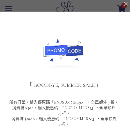
0
×
商品分類
首頁
返回
所有商品分類
最新優惠
POLO T-Shirt
SALE
重磅純色 短袖T-Shirt 系列
男裝
夾棉外套
配飾
重磅純色系列
「 GOODBYE, SUMMER SALE 」
圓領衛衣
男裝恤衫
重磅純色長袖 T-SHIRT 系列
女裝
頸鏈及鏈墜
連帽衛衣
男裝 T-Shirt
重磅純色短袖 T-SHIRT 系列
長袖恤衫
包袋
About Us
所有訂單，輸入優惠碼「ENDSUMMER90」，全單額外 9 折。
消費滿
$500
，輸入優惠碼「ENDSUMMER85」，全單額外
85 折。
男裝外套
重磅純色 衛衣 系列
短袖恤衫
長袖 T-SHIRT
棒球外套
Contact Us
消費滿
$1000
，輸入優惠碼「ENDSUMMER80」，全單額外
8 折。
男裝針織冷衫毛衣
短袖 T-SHIRT
外套
風褸外套
登錄
/
註冊