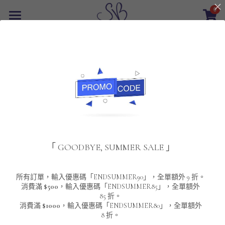
0
×
商品分類
首頁
返回
所有商品分類
最新優惠
POLO T-Shirt
SALE
重磅純色 短袖T-Shirt 系列
男裝
夾棉外套
配飾
重磅純色系列
「 GOODBYE, SUMMER SALE 」
圓領衛衣
男裝恤衫
重磅純色長袖 T-SHIRT 系列
女裝
頸鏈及鏈墜
連帽衛衣
男裝 T-Shirt
重磅純色短袖 T-SHIRT 系列
長袖恤衫
包袋
About Us
所有訂單，輸入優惠碼「ENDSUMMER90」，全單額外 9 折。
消費滿
$500
，輸入優惠碼「ENDSUMMER85」，全單額外
85 折。
男裝外套
重磅純色 衛衣 系列
短袖恤衫
長袖 T-SHIRT
棒球外套
Contact Us
消費滿
$1000
，輸入優惠碼「ENDSUMMER80」，全單額外
8 折。
男裝針織冷衫毛衣
短袖 T-SHIRT
外套
風褸外套
登錄
/
註冊