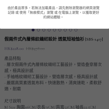
由於產品眾多，若無法加載產品，請先刪除瀏覽器的網頁瀏覽
男裝衛衣
短袖 POLO T-Shirt
針織外套
針織外套
搜索
記錄 或 使用「無痕模式」瀏覽 或 在電腦上瀏覽，以獲取更好
的網站體驗。
男裝褲類
風褸外套
圓領衛衣
包袋
棒球外套
連帽衛衣
長褲
男裝毛衣
假兩件式內層條紋縫紉設計 透氣短袖恤衫 [SBS-1417]
夾棉外套
九分褲
配飾
HK$228.00
HK$478.00
短褲
頸鏈
產品特點
- 層次假兩件式內層條紋縫紉工藝設計，營造叠穿層次
男裝長袖T-SHIRT
感，極具設計感
- 手袖格紋縫紉工藝設計，營造層次感，極具設計感
HOT ITEMS
- 嚴選高質素透氣布料，快速散熱，清爽速乾，柔軟舒
適，耐磨
NEW ARRIVALS
尺寸說明
男裝長褲
M Size 胸圍116CM/衣長71CM/肩寬52CM/袖長22.5CM