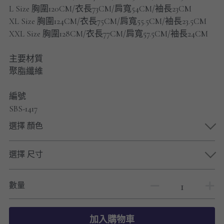
男士短褲
L Size 胸圍120CM/衣長73CM/肩寬54CM/袖長23CM
XL Size 胸圍124CM/衣長75CM/肩寬55.5CM/袖長23.5CM
男裝九分褲
XXL Size 胸圍128CM/衣長77CM/肩寬57.5CM/袖長24CM
男裝外套
主要材質
聚脂纖維
男裝短袖 T-SHIRT
編號
重磅純色 長袖T-Shirt 系列
SBS-1417
重磅純色 衛衣 系列
選擇 顏色
男士長袖恤衫
選擇 尺寸
男士短袖恤衫
數量
限時促銷
男裝
加入購物車