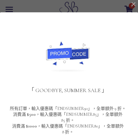
0
×
商品分類
首頁
返回
所有商品分類
最新優惠
POLO T-Shirt
SALE
重磅純色 短袖T-Shirt 系列
男裝
夾棉外套
配飾
重磅純色系列
「 GOODBYE, SUMMER SALE 」
圓領衛衣
男裝恤衫
重磅純色長袖 T-SHIRT 系列
女裝
頸鏈及鏈墜
連帽衛衣
男裝 T-Shirt
重磅純色短袖 T-SHIRT 系列
長袖恤衫
包袋
About Us
所有訂單，輸入優惠碼「ENDSUMMER90」，全單額外 9 折。
消費滿
$500
，輸入優惠碼「ENDSUMMER85」，全單額外
85 折。
男裝外套
重磅純色 衛衣 系列
短袖恤衫
長袖 T-SHIRT
棒球外套
Contact Us
消費滿
$1000
，輸入優惠碼「ENDSUMMER80」，全單額外
8 折。
男裝針織冷衫毛衣
短袖 T-SHIRT
外套
風褸外套
登錄
/
註冊