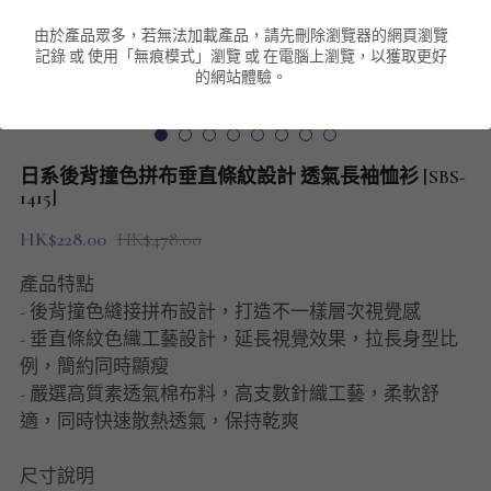
由於產品眾多，若無法加載產品，請先刪除瀏覽器的網頁瀏覽
男裝衛衣
短袖 POLO T-Shirt
針織外套
針織外套
搜索
記錄 或 使用「無痕模式」瀏覽 或 在電腦上瀏覽，以獲取更好
的網站體驗。
男裝褲類
風褸外套
圓領衛衣
包袋
棒球外套
連帽衛衣
長褲
男裝毛衣
日系後背撞色拼布垂直條紋設計 透氣長袖恤衫 [SBS-
夾棉外套
九分褲
1415]
配飾
HK$228.00
HK$478.00
短褲
頸鏈
產品特點
男裝長袖T-SHIRT
- 後背撞色縫接拼布設計，打造不一樣層次視覺感
- 垂直條紋色織工藝設計，延長視覺效果，拉長身型比
HOT ITEMS
例，簡約同時顯瘦
- 嚴選高質素透氣棉布料，高支數針織工藝，柔軟舒
NEW ARRIVALS
適，同時快速散熱透氣，保持乾爽
男裝長褲
尺寸說明