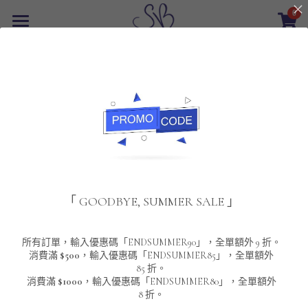
0
×
商品分類
首頁
返回
所有商品分類
最新優惠
POLO T-Shirt
SALE
重磅純色 短袖T-Shirt 系列
男裝
夾棉外套
配飾
重磅純色系列
「 GOODBYE, SUMMER SALE 」
圓領衛衣
男裝恤衫
重磅純色長袖 T-SHIRT 系列
女裝
頸鏈及鏈墜
連帽衛衣
男裝 T-Shirt
重磅純色短袖 T-SHIRT 系列
長袖恤衫
包袋
About Us
所有訂單，輸入優惠碼「ENDSUMMER90」，全單額外 9 折。
消費滿
$500
，輸入優惠碼「ENDSUMMER85」，全單額外
85 折。
男裝外套
重磅純色 衛衣 系列
短袖恤衫
長袖 T-SHIRT
棒球外套
Contact Us
消費滿
$1000
，輸入優惠碼「ENDSUMMER80」，全單額外
8 折。
男裝針織冷衫毛衣
短袖 T-SHIRT
外套
風褸外套
登錄
/
註冊