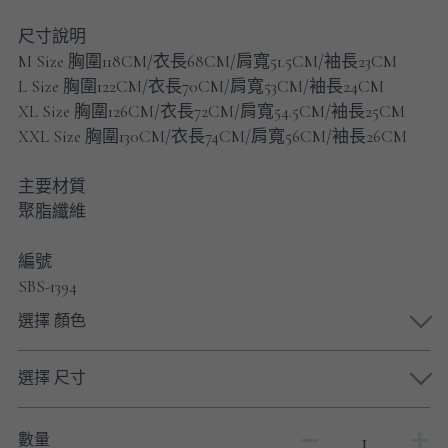
男士短褲
尺寸說明
M Size 胸圍118CM/衣長68CM/肩寬51.5CM/袖長23CM
男裝九分褲
L Size 胸圍122CM/衣長70CM/肩寬53CM/袖長24CM
男裝外套
XL Size 胸圍126CM/衣長72CM/肩寬54.5CM/袖長25CM
XXL Size 胸圍130CM/衣長74CM/肩寬56CM/袖長26CM
男裝短袖 T-SHIRT
主要材質
重磅純色 長袖T-Shirt 系列
聚脂纖維
重磅純色 衛衣 系列
編號
SBS-1394
男士長袖恤衫
選擇 顏色
男士短袖恤衫
選擇 尺寸
限時促銷
男裝
數量