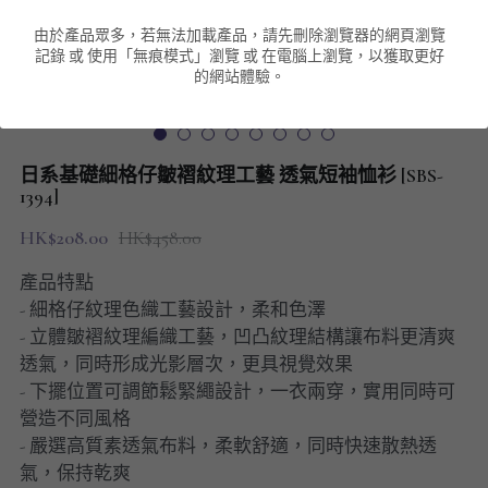
由於產品眾多，若無法加載產品，請先刪除瀏覽器的網頁瀏覽
男裝衛衣
短袖 POLO T-Shirt
針織外套
針織外套
搜索
記錄 或 使用「無痕模式」瀏覽 或 在電腦上瀏覽，以獲取更好
的網站體驗。
男裝褲類
風褸外套
圓領衛衣
包袋
棒球外套
連帽衛衣
長褲
男裝毛衣
日系基礎細格仔皺褶紋理工藝 透氣短袖恤衫 [SBS-
夾棉外套
九分褲
1394]
配飾
HK$208.00
HK$458.00
短褲
頸鏈
產品特點
男裝長袖T-SHIRT
- 細格仔紋理色織工藝設計，柔和色澤
- 立體皺褶紋理編織工藝，凹凸紋理結構讓布料更清爽
HOT ITEMS
透氣，同時形成光影層次，更具視覺效果
- 下擺位置可調節鬆緊繩設計，一衣兩穿，實用同時可
NEW ARRIVALS
營造不同風格
- 嚴選高質素透氣布料，柔軟舒適，同時快速散熱透
男裝長褲
氣，保持乾爽