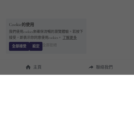
Cookie的使用
我們使用cookies來確保流暢的瀏覽體驗。若按下
接受，即表示你同意使用cookies。
了解更多
全部拒絕
全部接受
設定
主頁
聯絡我們
About Us
使用幫助
瞭解 
StandBuying
常見問題
聯絡我們
購買須知
隱私條款
售後保障