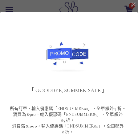
0
×
商品分類
首頁
返回
所有商品分類
最新優惠
POLO T-Shirt
SALE
重磅純色 短袖T-Shirt 系列
男裝
夾棉外套
配飾
重磅純色系列
「 GOODBYE, SUMMER SALE 」
圓領衛衣
男裝恤衫
重磅純色長袖 T-SHIRT 系列
女裝
頸鏈及鏈墜
連帽衛衣
男裝 T-Shirt
重磅純色短袖 T-SHIRT 系列
長袖恤衫
包袋
About Us
所有訂單，輸入優惠碼「ENDSUMMER90」，全單額外 9 折。
消費滿
$500
，輸入優惠碼「ENDSUMMER85」，全單額外
85 折。
男裝外套
重磅純色 衛衣 系列
短袖恤衫
長袖 T-SHIRT
棒球外套
Contact Us
消費滿
$1000
，輸入優惠碼「ENDSUMMER80」，全單額外
8 折。
男裝針織冷衫毛衣
短袖 T-SHIRT
外套
風褸外套
登錄
/
註冊