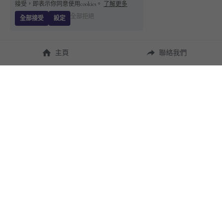
接受，即表示你同意使用cookies。
了解更多
全部拒絕
全部接受
設定
主頁
聯絡我們
About Us
使用幫助
瞭解 
StandBuying
常見問題
聯絡我們
購買須知
隱私條款
售後保障
用戶協議
運費說明
聯繫我們