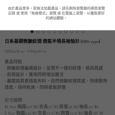
由於產品眾多，若無法加載產品，請先刪除瀏覽器的網頁瀏覽
男裝衛衣
短袖 POLO T-Shirt
針織外套
針織外套
搜索
記錄 或 使用「無痕模式」瀏覽 或 在電腦上瀏覽，以獲取更好
的網站體驗。
男裝褲類
風褸外套
圓領衛衣
包袋
棒球外套
連帽衛衣
長褲
男裝毛衣
日系基礎微皺紋理 透氣半領長袖恤衫 [SBS-1390]
夾棉外套
九分褲
配飾
HK$218.00
HK$458.00
短褲
頸鏈
產品特點
- 微皺紋理編織設計，呈現不一樣的紋理，極具質感
男裝長袖T-SHIRT
- 前袋設計，實用同時增加層次
- 嚴選高質素透氣布料，自然微皺紋理質感，快速散熱
HOT ITEMS
透氣，保持乾爽，同時柔軟舒適
NEW ARRIVALS
尺寸說明
M Size 胸圍110CM/衣長71CM/肩寬51CM/袖長57CM
男裝長褲
L Size 胸圍114CM/衣長72.5CM/肩寬52.5CM/袖長58CM