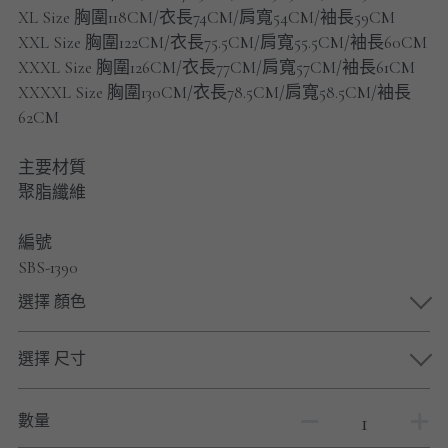
男士短褲
XL Size 胸圍118CM/衣長74CM/肩寬54CM/袖長59CM
XXL Size 胸圍122CM/衣長75.5CM/肩寬55.5CM/袖長60CM
男裝九分褲
XXXL Size 胸圍126CM/衣長77CM/肩寬57CM/袖長61CM
XXXXL Size 胸圍130CM/衣長78.5CM/肩寬58.5CM/袖長
男裝外套
62CM
男裝短袖 T-SHIRT
主要材質
聚脂纖維
重磅純色 長袖T-Shirt 系列
編號
重磅純色 衛衣 系列
SBS-1390
男士長袖恤衫
選擇 顏色
男士短袖恤衫
選擇 尺寸
限時促銷
數量
男裝