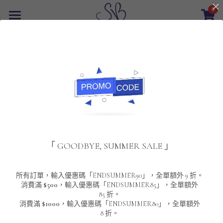
0
×
商品分類
首頁
返回
所有商品分類
最新優惠
POLO T-Shirt
SALE
重磅純色 短袖T-Shirt 系列
男裝
夾棉外套
配飾
重磅純色系列
「 GOODBYE, SUMMER SALE 」
圓領衛衣
男裝恤衫
重磅純色長袖 T-SHIRT 系列
女裝
頸鏈及鏈墜
連帽衛衣
男裝 T-Shirt
重磅純色短袖 T-SHIRT 系列
長袖恤衫
包袋
About Us
所有訂單，輸入優惠碼「ENDSUMMER90」，全單額外 9 折。
消費滿
$500
，輸入優惠碼「ENDSUMMER85」，全單額外
85 折。
男裝外套
重磅純色 衛衣 系列
短袖恤衫
長袖 T-SHIRT
棒球外套
Contact Us
消費滿
$1000
，輸入優惠碼「ENDSUMMER80」，全單額外
8 折。
男裝針織冷衫毛衣
短袖 T-SHIRT
外套
風褸外套
登錄
/
註冊