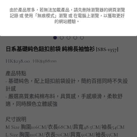
由於產品眾多，若無法加載產品，請先刪除瀏覽器的網頁瀏覽
男裝衛衣
短袖 POLO T-Shirt
針織外套
針織外套
搜索
記錄 或 使用「無痕模式」瀏覽 或 在電腦上瀏覽，以獲取更好
的網站體驗。
男裝褲類
風褸外套
圓領衛衣
包袋
棒球外套
連帽衛衣
長褲
男裝毛衣
日系基礎純色鈕扣前袋 純棉長袖恤衫 [SBS-1357]
夾棉外套
九分褲
配飾
HK$238.00
HK$488.00
短褲
頸鏈
產品特點
- 基礎純色，配上鈕扣前袋設計，簡約百搭同時不失設
男裝長袖T-SHIRT
計感
- 嚴選高質素純棉布料，具質感，手感順滑，柔軟舒
HOT ITEMS
適，同時顏色立體感強
NEW ARRIVALS
尺寸說明
M Size 胸圍106CM/衣長68CM/肩寬48.5CM/袖長54CM
男裝長褲
L Size 胸圍110CM/衣長70CM/肩寬50CM/袖長55CM