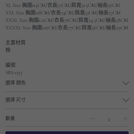
男士短褲
XL Size 胸圍114CM/衣長72CM/肩寬51.5CM/袖長56CM
XXL Size 胸圍118CM/衣長74CM/肩寬53CM/袖長57CM
男裝九分褲
XXXL Size 胸圍122CM/衣長76CM/肩寬54.5CM/袖長58CM
XXXXL Size 胸圍126CM/衣長77CM/肩寬56CM/袖長59CM
男裝外套
主要材質
男裝短袖 T-SHIRT
棉
重磅純色 長袖T-Shirt 系列
編號
SBS-1357
重磅純色 衛衣 系列
選擇 顏色
男士長袖恤衫
選擇 尺寸
男士短袖恤衫
限時促銷
數量
男裝