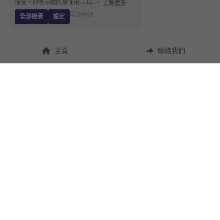
接受，即表示你同意使用cookies。
了解更多
全部拒絕
全部接受
設定
主頁
聯絡我們
About Us
使用幫助
瞭解 
StandBuying
常見問題
聯絡我們
購買須知
隱私條款
售後保障
用戶協議
運費說明
聯繫我們