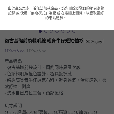
由於產品眾多，若無法加載產品，請先刪除瀏覽器的網頁瀏覽
男裝衛衣
短袖 POLO T-Shirt
針織外套
針織外套
搜索
記錄 或 使用「無痕模式」瀏覽 或 在電腦上瀏覽，以獲取更好
的網站體驗。
男裝褲類
風褸外套
圓領衛衣
包袋
棒球外套
連帽衛衣
長褲
男裝毛衣
復古基礎前袋輯明線 輕身牛仔短袖恤衫 [SBS-1309]
夾棉外套
九分褲
配飾
HK$218.00
HK$458.00
短褲
頸鏈
產品特點
- 復古基礎前袋設計，簡約同時具層次感
男裝長袖T-SHIRT
- 色系輯明線撞色設計，極具設計感
- 嚴選高質素牛仔透氣布料，輕身透氣，清爽速乾，柔
HOT ITEMS
軟舒適，耐磨
- 洗水自然成色工藝，凸顯風格
NEW ARRIVALS
尺寸說明
男裝長褲
M Size 胸圍110CM/衣長71CM/肩寬51CM/袖長23CM