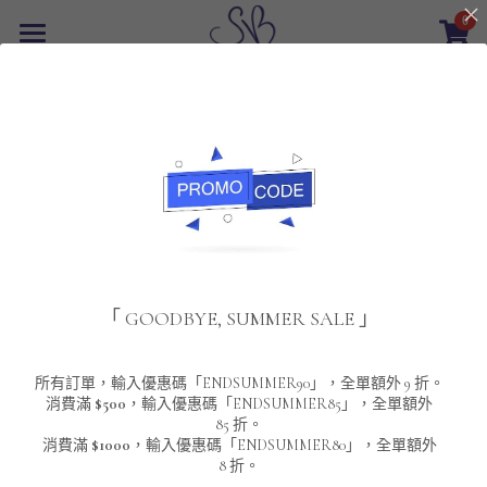
0
×
商品分類
首頁
返回
所有商品分類
最新優惠
POLO T-Shirt
SALE
重磅純色 短袖T-Shirt 系列
男裝
夾棉外套
配飾
重磅純色系列
「 GOODBYE, SUMMER SALE 」
圓領衛衣
男裝恤衫
重磅純色長袖 T-SHIRT 系列
女裝
頸鏈及鏈墜
連帽衛衣
男裝 T-Shirt
重磅純色短袖 T-SHIRT 系列
長袖恤衫
包袋
About Us
所有訂單，輸入優惠碼「ENDSUMMER90」，全單額外 9 折。
消費滿
$500
，輸入優惠碼「ENDSUMMER85」，全單額外
85 折。
男裝外套
重磅純色 衛衣 系列
短袖恤衫
長袖 T-SHIRT
棒球外套
Contact Us
消費滿
$1000
，輸入優惠碼「ENDSUMMER80」，全單額外
8 折。
男裝針織冷衫毛衣
短袖 T-SHIRT
外套
風褸外套
登錄
/
註冊