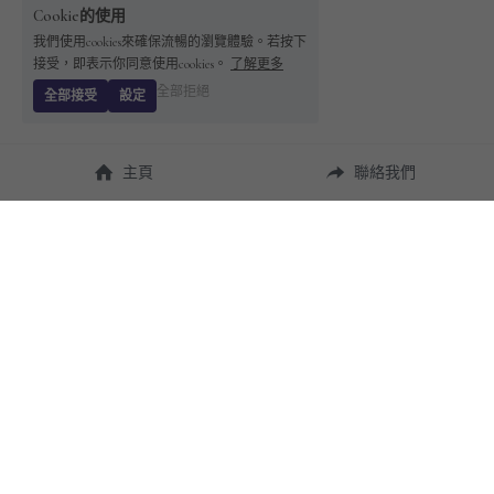
Cookie的使用
我們使用cookies來確保流暢的瀏覽體驗。若按下
接受，即表示你同意使用cookies。
了解更多
全部拒絕
全部接受
設定
主頁
聯絡我們
About Us
使用幫助
瞭解 
StandBuying
常見問題
聯絡我們
購買須知
隱私條款
售後保障
用戶協議
運費說明