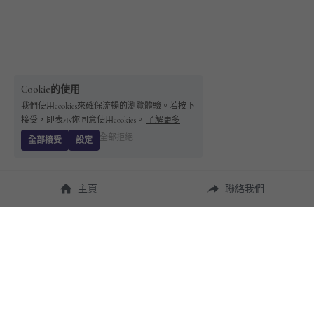
Cookie的使用
我們使用cookies來確保流暢的瀏覽體驗。若按下
接受，即表示你同意使用cookies。
了解更多
全部拒絕
全部接受
設定
主頁
聯絡我們
About Us
使用幫助
瞭解 
StandBuying
常見問題