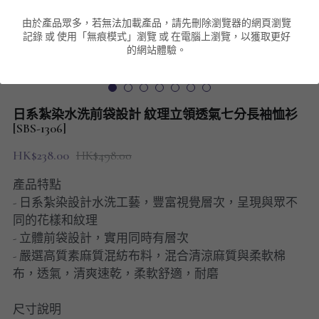
由於產品眾多，若無法加載產品，請先刪除瀏覽器的網頁瀏覽
男裝衛衣
短袖 POLO T-Shirt
針織外套
針織外套
搜索
記錄 或 使用「無痕模式」瀏覽 或 在電腦上瀏覽，以獲取更好
的網站體驗。
男裝褲類
風褸外套
圓領衛衣
包袋
棒球外套
連帽衛衣
長褲
男裝毛衣
日系紮染水洗前袋設計 紋理立領透氣七分長袖恤衫
夾棉外套
九分褲
[SBS-1306]
配飾
HK$238.00
HK$498.00
短褲
頸鏈
產品特點
男裝長袖T-SHIRT
- 日系紮染設計水洗工藝，豐富視覺層次，呈現與眾不
同的花樣和紋理
HOT ITEMS
- 立體前袋設計，實用同時有層次
- 嚴選高質素麻質混紡布料，混合清涼麻質與柔軟棉
NEW ARRIVALS
布，透氣，清爽速乾，柔軟舒適，耐磨
男裝長褲
尺寸說明