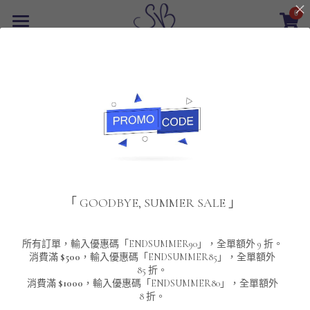
0
×
商品分類
首頁
返回
所有商品分類
最新優惠
POLO T-Shirt
SALE
重磅純色 短袖T-Shirt 系列
男裝
夾棉外套
配飾
重磅純色系列
「 GOODBYE, SUMMER SALE 」
圓領衛衣
男裝恤衫
重磅純色長袖 T-SHIRT 系列
女裝
頸鏈及鏈墜
連帽衛衣
男裝 T-Shirt
重磅純色短袖 T-SHIRT 系列
長袖恤衫
包袋
About Us
所有訂單，輸入優惠碼「ENDSUMMER90」，全單額外 9 折。
消費滿
$500
，輸入優惠碼「ENDSUMMER85」，全單額外
85 折。
男裝外套
重磅純色 衛衣 系列
短袖恤衫
長袖 T-SHIRT
棒球外套
Contact Us
消費滿
$1000
，輸入優惠碼「ENDSUMMER80」，全單額外
8 折。
男裝針織冷衫毛衣
短袖 T-SHIRT
外套
風褸外套
登錄
/
註冊