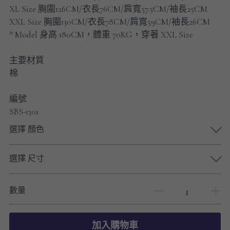
男士短褲
XL Size 胸圍126CM/衣長76CM/肩寬57.5CM/袖長25CM
XXL Size 胸圍130CM/衣長78CM/肩寬59CM/袖長26CM
男裝九分褲
* Model 身高 180CM，體重 70KG，穿著 XXL Size
男裝外套
主要材質
棉
男裝短袖 T-SHIRT
編號
重磅純色 長袖T-Shirt 系列
SBS-1301
重磅純色 衛衣 系列
選擇 顏色
男士長袖恤衫
選擇 尺寸
男士短袖恤衫
數量
限時促銷
男裝
加入購物車