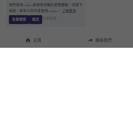
我們使用cookies來確保流暢的瀏覽體驗。若按下
接受，即表示你同意使用cookies。
了解更多
全部拒絕
全部接受
設定
主頁
聯絡我們
About Us
使用幫助
瞭解 
StandBuying
常見問題
聯絡我們
購買須知
隱私條款
售後保障
用戶協議
運費說明