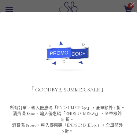
0
×
商品分類
首頁
返回
所有商品分類
最新優惠
POLO T-Shirt
SALE
重磅純色 短袖T-Shirt 系列
男裝
夾棉外套
配飾
重磅純色系列
「 GOODBYE, SUMMER SALE 」
圓領衛衣
男裝恤衫
重磅純色長袖 T-SHIRT 系列
女裝
頸鏈及鏈墜
連帽衛衣
男裝 T-Shirt
重磅純色短袖 T-SHIRT 系列
長袖恤衫
包袋
About Us
所有訂單，輸入優惠碼「ENDSUMMER90」，全單額外 9 折。
消費滿
$500
，輸入優惠碼「ENDSUMMER85」，全單額外
85 折。
男裝外套
重磅純色 衛衣 系列
短袖恤衫
長袖 T-SHIRT
棒球外套
Contact Us
消費滿
$1000
，輸入優惠碼「ENDSUMMER80」，全單額外
8 折。
男裝針織冷衫毛衣
短袖 T-SHIRT
外套
風褸外套
登錄
/
註冊