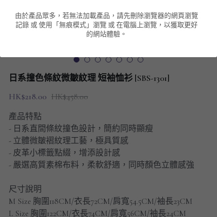
由於產品眾多，若無法加載產品，請先刪除瀏覽器的網頁瀏覽
男裝衛衣
短袖 POLO T-Shirt
針織外套
針織外套
搜索
記錄 或 使用「無痕模式」瀏覽 或 在電腦上瀏覽，以獲取更好
的網站體驗。
男裝褲類
風褸外套
圓領衛衣
包袋
棒球外套
連帽衛衣
長褲
男裝毛衣
日系撞色條紋微皺紋理 短袖恤衫 [SBS-1301]
夾棉外套
九分褲
配飾
HK$218.00
HK$458.00
短褲
頸鏈
產品特點
- 日系直間條紋撞色設計，簡約同時顯瘦
男裝長袖T-SHIRT
- 立體微皺褶紋理工藝，極具質感
- 皮革小標籤點綴，增添設計感
HOT ITEMS
- 嚴選高質素棉布料，柔軟舒適，同時顏色立體感強
NEW ARRIVALS
尺寸說明
M Size 胸圍118CM/衣長72CM/肩寬54.5CM/袖長23CM
男裝長褲
L Size 胸圍122CM/衣長74CM/肩寬56CM/袖長24CM