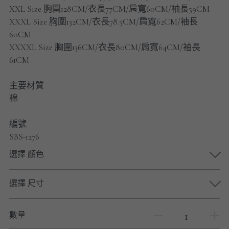
男士短褲
XXL Size 胸圍128CM/衣長77CM/肩寬60CM/袖長59CM
XXXL Size 胸圍132CM/衣長78.5CM/肩寬62CM/袖長
男裝九分褲
60CM
XXXXL Size 胸圍136CM/衣長80CM/肩寬64CM/袖長
男裝外套
61CM
男裝短袖 T-SHIRT
主要材質
棉
重磅純色 長袖T-Shirt 系列
編號
重磅純色 衛衣 系列
SBS-1276
男士長袖恤衫
選擇 顏色
男士短袖恤衫
選擇 尺寸
限時促銷
數量
男裝