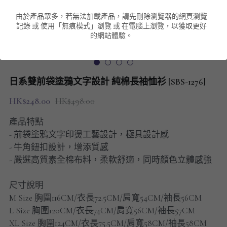
由於產品眾多，若無法加載產品，請先刪除瀏覽器的網頁瀏覽
男裝衛衣
短袖 POLO T-Shirt
針織外套
針織外套
搜索
記錄 或 使用「無痕模式」瀏覽 或 在電腦上瀏覽，以獲取更好
的網站體驗。
男裝褲類
風褸外套
圓領衛衣
包袋
棒球外套
連帽衛衣
長褲
男裝毛衣
日系雙前袋塗鴉文字設計 純棉長袖恤衫 [SBS-1276]
夾棉外套
九分褲
配飾
HK$248.00
HK$498.00
短褲
頸鏈
產品特點
- 前袋塗鴉文字印燙工藝設計，極具設計感
男裝長袖T-SHIRT
- 牛角鈕扣設計，增添質感
- 嚴選高質素全棉布料，柔軟舒適，同時顏色立體感強
HOT ITEMS
尺寸說明
NEW ARRIVALS
M Size 胸圍116CM/衣長72.5CM/肩寬54CM/袖長56CM
L Size 胸圍120CM/衣長74CM/肩寬56CM/袖長57CM
男裝長褲
XL Size 胸圍124CM/衣長75.5CM/肩寬58CM/袖長58CM