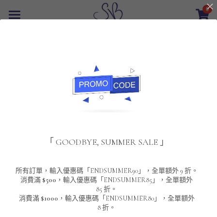
0
×
商品分類
首頁
返回
所有商品分類
最新優惠
POLO T-Shirt
SALE
重磅純色 短袖T-Shirt 系列
男裝
夾棉外套
配飾
重磅純色系列
「 GOODBYE, SUMMER SALE 」
圓領衛衣
男裝恤衫
重磅純色長袖 T-SHIRT 系列
女裝
頸鏈及鏈墜
連帽衛衣
男裝 T-Shirt
重磅純色短袖 T-SHIRT 系列
長袖恤衫
包袋
About Us
所有訂單，輸入優惠碼「ENDSUMMER90」，全單額外 9 折。
消費滿
$500
，輸入優惠碼「ENDSUMMER85」，全單額外
85 折。
男裝外套
重磅純色 衛衣 系列
短袖恤衫
長袖 T-SHIRT
棒球外套
Contact Us
消費滿
$1000
，輸入優惠碼「ENDSUMMER80」，全單額外
8 折。
男裝針織冷衫毛衣
短袖 T-SHIRT
外套
風褸外套
登錄
/
註冊