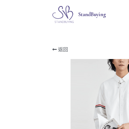
StandBuying
返回