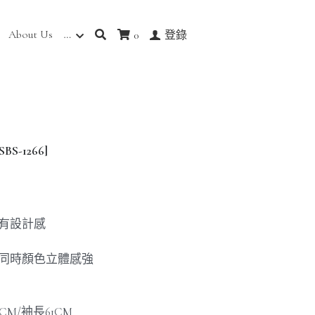
About Us
…
0
登錄
-1266]
時有設計感
，同時顏色立體感強
4CM/袖長61CM