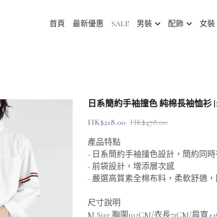
首頁
最新優惠
SALE
男裝
配飾
女裝
日系簡約手袖撞色 純棉長袖恤衫 [SBS
HK$218.00
HK$478.00
產品特點
- 日系簡約手袖撞色設計，簡約同
- 前袋設計，增添層次感
- 嚴選高質素全棉布料，柔軟舒適
尺寸說明
M Size 胸圍102CM/衣長71CM/肩寬4