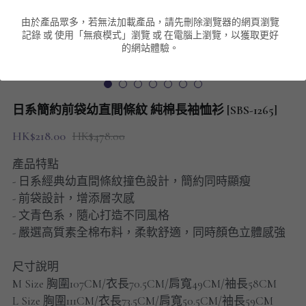
由於產品眾多，若無法加載產品，請先刪除瀏覽器的網頁瀏覽
男裝衛衣
短袖 POLO T-Shirt
針織外套
針織外套
搜索
記錄 或 使用「無痕模式」瀏覽 或 在電腦上瀏覽，以獲取更好
的網站體驗。
男裝褲類
風褸外套
圓領衛衣
包袋
棒球外套
連帽衛衣
長褲
男裝毛衣
日系簡約前袋幼直間條紋 純棉長袖恤衫 [SBS-1265]
夾棉外套
九分褲
配飾
HK$218.00
HK$478.00
短褲
頸鏈
產品特點
- 日系經典幼直間條紋撞色設計，簡約同時顯瘦
男裝長袖T-SHIRT
- 前袋設計，增添層次感
- 文青色系，隨心打造不同風格
HOT ITEMS
- 嚴選高質素全棉布料，柔軟舒適，同時顏色立體感強
NEW ARRIVALS
尺寸說明
M Size 胸圍107CM/衣長70.5CM/肩寬49CM/袖長58CM
男裝長褲
L Size 胸圍111CM/衣長73.5CM/肩寬50.5CM/袖長59CM