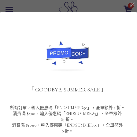
0
×
商品分類
首頁
返回
所有商品分類
最新優惠
POLO T-Shirt
SALE
重磅純色 短袖T-Shirt 系列
男裝
夾棉外套
配飾
重磅純色系列
「 GOODBYE, SUMMER SALE 」
圓領衛衣
男裝恤衫
重磅純色長袖 T-SHIRT 系列
女裝
頸鏈及鏈墜
連帽衛衣
男裝 T-Shirt
重磅純色短袖 T-SHIRT 系列
長袖恤衫
包袋
About Us
所有訂單，輸入優惠碼「ENDSUMMER90」，全單額外 9 折。
消費滿
$500
，輸入優惠碼「ENDSUMMER85」，全單額外
85 折。
男裝外套
重磅純色 衛衣 系列
短袖恤衫
長袖 T-SHIRT
棒球外套
Contact Us
消費滿
$1000
，輸入優惠碼「ENDSUMMER80」，全單額外
8 折。
男裝針織冷衫毛衣
短袖 T-SHIRT
外套
風褸外套
登錄
/
註冊