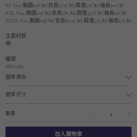
男士短褲
XL Size 胸圍115CM/衣長75.5CM/肩寬52CM/袖長60CM
XXL Size 胸圍119CM/衣長78CM/肩寬53.5CM/袖長61CM
男裝九分褲
XXXL Size 胸圍123CM/衣長80.5CM/肩寬55CM/袖長62CM
男裝外套
主要材質
棉
男裝短袖 T-SHIRT
編號
重磅純色 長袖T-Shirt 系列
SBS-1265
重磅純色 衛衣 系列
選擇 顏色
男士長袖恤衫
選擇 尺寸
男士短袖恤衫
數量
限時促銷
男裝
加入購物車