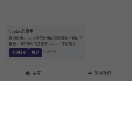
Cookie的使用
我們使用cookies來確保流暢的瀏覽體驗。若按下
接受，即表示你同意使用cookies。
了解更多
全部拒絕
全部接受
設定
主頁
聯絡我們
About Us
使用幫助
瞭解 
StandBuying
常見問題
聯絡我們
購買須知