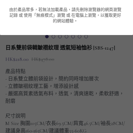
由於產品眾多，若無法加載產品，請先刪除瀏覽器的網頁瀏覽
男裝衛衣
短袖 POLO T-Shirt
針織外套
針織外套
搜索
記錄 或 使用「無痕模式」瀏覽 或 在電腦上瀏覽，以獲取更好
的網站體驗。
男裝褲類
風褸外套
圓領衛衣
包袋
棒球外套
連帽衛衣
長褲
男裝毛衣
日系雙前袋輯皺褶紋理 透氣短袖恤衫 [SBS-1247]
夾棉外套
九分褲
配飾
HK$218.00
HK$478.00
短褲
頸鏈
產品特點
- 日系雙立體前袋設計，簡約同時增加層次
男裝長袖T-SHIRT
- 立體皺褶紋理工藝，增添設計感
- 嚴選高質素透氣布料，透氣，清爽速乾，柔軟舒適，
HOT ITEMS
耐磨
NEW ARRIVALS
尺寸說明
M Size 胸圍105CM/衣長69.5CM/肩寬46.5CM/袖長28CM/
男裝長褲
建議身高160-165CM/建議體重55-60KG