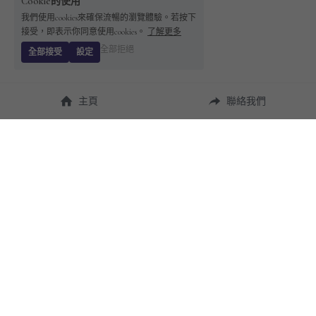
Cookie的使用
我們使用cookies來確保流暢的瀏覽體驗。若按下
接受，即表示你同意使用cookies。
了解更多
全部拒絕
全部接受
設定
主頁
聯絡我們
About Us
使用幫助
瞭解 
StandBuying
常見問題
聯絡我們
購買須知
隱私條款
售後保障
用戶協議
運費說明