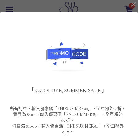
0
×
商品分類
首頁
返回
所有商品分類
最新優惠
POLO T-Shirt
SALE
重磅純色 短袖T-Shirt 系列
男裝
夾棉外套
配飾
重磅純色系列
「 GOODBYE, SUMMER SALE 」
圓領衛衣
男裝恤衫
重磅純色長袖 T-SHIRT 系列
女裝
頸鏈及鏈墜
連帽衛衣
男裝 T-Shirt
重磅純色短袖 T-SHIRT 系列
長袖恤衫
包袋
About Us
所有訂單，輸入優惠碼「ENDSUMMER90」，全單額外 9 折。
消費滿
$500
，輸入優惠碼「ENDSUMMER85」，全單額外
85 折。
男裝外套
重磅純色 衛衣 系列
短袖恤衫
長袖 T-SHIRT
棒球外套
Contact Us
消費滿
$1000
，輸入優惠碼「ENDSUMMER80」，全單額外
8 折。
男裝針織冷衫毛衣
短袖 T-SHIRT
外套
風褸外套
登錄
/
註冊