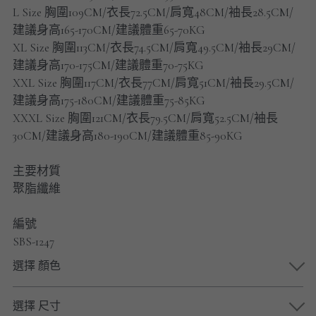
男士短褲
L Size 胸圍109CM/衣長72.5CM/肩寬48CM/袖長28.5CM/
建議身高165-170CM/建議體重65-70KG
男裝九分褲
XL Size 胸圍113CM/衣長74.5CM/肩寬49.5CM/袖長29CM/
建議身高170-175CM/建議體重70-75KG
男裝外套
XXL Size 胸圍117CM/衣長77CM/肩寬51CM/袖長29.5CM/
建議身高175-180CM/建議體重75-85KG
男裝短袖 T-SHIRT
XXXL Size 胸圍121CM/衣長79.5CM/肩寬52.5CM/袖長
30CM/建議身高180-190CM/建議體重85-90KG
重磅純色 長袖T-Shirt 系列
主要材質
重磅純色 衛衣 系列
聚脂纖維
男士長袖恤衫
編號
SBS-1247
男士短袖恤衫
選擇 顏色
限時促銷
選擇 尺寸
男裝