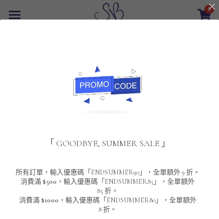
0
×
商品分類
首頁
返回
所有商品分類
最新優惠
POLO T-Shirt
SALE
重磅純色 短袖T-Shirt 系列
男裝
夾棉外套
配飾
重磅純色系列
「 GOODBYE, SUMMER SALE 」
圓領衛衣
男裝恤衫
重磅純色長袖 T-SHIRT 系列
女裝
頸鏈及鏈墜
連帽衛衣
男裝 T-Shirt
重磅純色短袖 T-SHIRT 系列
長袖恤衫
包袋
About Us
所有訂單，輸入優惠碼「ENDSUMMER90」，全單額外 9 折。
消費滿
$500
，輸入優惠碼「ENDSUMMER85」，全單額外
85 折。
男裝外套
重磅純色 衛衣 系列
短袖恤衫
長袖 T-SHIRT
棒球外套
Contact Us
消費滿
$1000
，輸入優惠碼「ENDSUMMER80」，全單額外
8 折。
男裝針織冷衫毛衣
短袖 T-SHIRT
外套
風褸外套
登錄
/
註冊