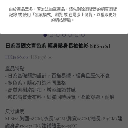
由於產品眾多，若無法加載產品，請先刪除瀏覽器的網頁瀏覽
男裝衛衣
短袖 POLO T-Shirt
針織外套
針織外套
搜索
記錄 或 使用「無痕模式」瀏覽 或 在電腦上瀏覽，以獲取更好
的網站體驗。
男裝褲類
風褸外套
圓領衛衣
包袋
棒球外套
連帽衛衣
長褲
男裝毛衣
日系基礎文青色系 輕身鬆身長袖恤衫 [SBS-1181]
夾棉外套
九分褲
配飾
HK$168.00
HK$378.00
短褲
頸鏈
產品特點
- 日系基礎簡約設計，百搭易襯，經典且歷久不衰
男裝長袖T-SHIRT
- 多色系，隨心打造不同風格
- 高質素樹脂鈕扣，增添細節質感
HOT ITEMS
- 嚴選高質素布料，細膩同時透氣，柔軟舒適，耐磨
NEW ARRIVALS
尺寸說明
M Size 胸圍118CM/衣長69CM/肩寬60CM/袖長48.5CM/建
男裝長褲
議身高170-175CM/建議體重50-55KG