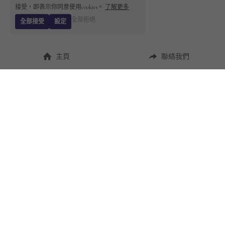
接受，即表示你同意使用cookies。
了解更多
全部拒絕
全部接受
設定
主頁
聯絡我們
About Us
使用幫助
瞭解 
StandBuying
常見問題
聯絡我們
購買須知
隱私條款
售後保障
用戶協議
運費說明
聯繫我們