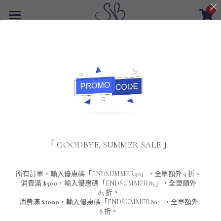
0
×
商品分類
首頁
返回
所有商品分類
最新優惠
POLO T-Shirt
SALE
重磅純色 短袖T-Shirt 系列
男裝
夾棉外套
配飾
重磅純色系列
「 GOODBYE, SUMMER SALE 」
圓領衛衣
男裝恤衫
重磅純色長袖 T-SHIRT 系列
女裝
頸鏈及鏈墜
連帽衛衣
男裝 T-Shirt
重磅純色短袖 T-SHIRT 系列
長袖恤衫
包袋
About Us
所有訂單，輸入優惠碼「ENDSUMMER90」，全單額外 9 折。
消費滿
$500
，輸入優惠碼「ENDSUMMER85」，全單額外
85 折。
男裝外套
重磅純色 衛衣 系列
短袖恤衫
長袖 T-SHIRT
棒球外套
Contact Us
消費滿
$1000
，輸入優惠碼「ENDSUMMER80」，全單額外
8 折。
男裝針織冷衫毛衣
短袖 T-SHIRT
外套
風褸外套
登錄
/
註冊