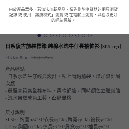
由於產品眾多，若無法加載產品，請先刪除瀏覽器的網頁瀏覽
男裝衛衣
短袖 POLO T-Shirt
針織外套
針織外套
搜索
記錄 或 使用「無痕模式」瀏覽 或 在電腦上瀏覽，以獲取更好
的網站體驗。
男裝褲類
風褸外套
圓領衛衣
包袋
棒球外套
連帽衛衣
長褲
男裝毛衣
日系復古前袋標籤 純棉水洗牛仔長袖恤衫 [SBS-1171]
夾棉外套
九分褲
配飾
HK$208.00
HK$428.00
短褲
頸鏈
產品特點
- 日系水洗牛仔經典設計，配上簡約前袋，增加設計層
男裝長袖T-SHIRT
次感
- 嚴選高質素全棉布料，柔軟舒適，同時顏色立體感強
HOT ITEMS
- 洗水自然成色工藝，凸顯風格
NEW ARRIVALS
尺寸說明
M Size 胸圍118CM/衣長69CM/肩寬53CM/袖長56CM
男裝長褲
L Size 胸圍122CM/衣長71CM/肩寬55CM/袖長57CM