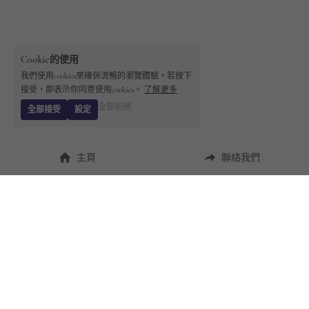
Cookie的使用
我們使用cookies來確保流暢的瀏覽體驗。若按下
接受，即表示你同意使用cookies。
了解更多
全部拒絕
全部接受
設定
主頁
聯絡我們
About Us
使用幫助
瞭解 
StandBuying
常見問題
聯絡我們
購買須知
隱私條款
售後保障