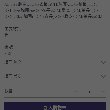
男士短褲
XL Size 胸圍126CM/衣長73CM/肩寬57CM/袖長58CM
XXL Size 胸圍130CM/衣長75CM/肩寬59CM/袖長59CM
男裝九分褲
XXXL Size 胸圍134CM/衣長77CM/肩寬61CM/袖長60CM
男裝外套
主要材質
棉
男裝短袖 T-SHIRT
編號
重磅純色 長袖T-Shirt 系列
SBS-1171
重磅純色 衛衣 系列
選擇 顏色
男士長袖恤衫
選擇 尺寸
男士短袖恤衫
數量
限時促銷
男裝
加入購物車