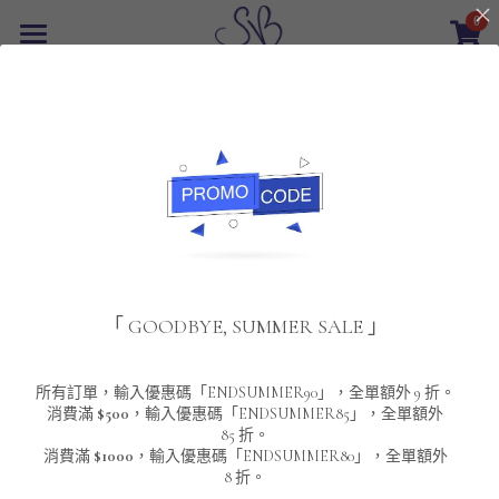
0
×
商品分類
首頁
返回
所有商品分類
最新優惠
POLO T-Shirt
SALE
重磅純色 短袖T-Shirt 系列
男裝
夾棉外套
配飾
重磅純色系列
「 GOODBYE, SUMMER SALE 」
圓領衛衣
男裝恤衫
重磅純色長袖 T-SHIRT 系列
女裝
頸鏈及鏈墜
連帽衛衣
男裝 T-Shirt
重磅純色短袖 T-SHIRT 系列
長袖恤衫
包袋
About Us
所有訂單，輸入優惠碼「ENDSUMMER90」，全單額外 9 折。
消費滿
$500
，輸入優惠碼「ENDSUMMER85」，全單額外
85 折。
男裝外套
重磅純色 衛衣 系列
短袖恤衫
長袖 T-SHIRT
棒球外套
Contact Us
消費滿
$1000
，輸入優惠碼「ENDSUMMER80」，全單額外
8 折。
男裝針織冷衫毛衣
短袖 T-SHIRT
外套
風褸外套
登錄
/
註冊