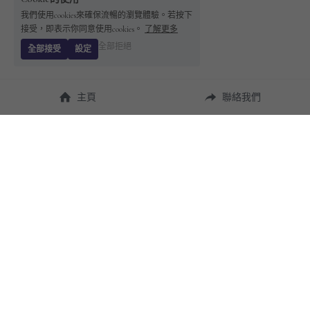
我們使用cookies來確保流暢的瀏覽體驗。若按下
接受，即表示你同意使用cookies。
了解更多
全部拒絕
全部接受
設定
主頁
聯絡我們
About Us
使用幫助
瞭解 
StandBuying
常見問題
聯絡我們
購買須知
隱私條款
售後保障
用戶協議
運費說明