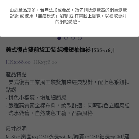
由於產品眾多，若無法加載產品，請先刪除瀏覽器的網頁瀏覽
男裝衛衣
短袖 POLO T-Shirt
針織外套
針織外套
搜索
記錄 或 使用「無痕模式」瀏覽 或 在電腦上瀏覽，以獲取更好
的網站體驗。
男裝褲類
風褸外套
圓領衛衣
包袋
棒球外套
連帽衛衣
長褲
男裝毛衣
美式復古雙前袋工裝 純棉短袖恤衫 [SBS-1167]
夾棉外套
九分褲
配飾
HK$188.00
HK$378.00
短褲
頸鏈
產品特點
- 美式復古工業風工裝雙前袋經典設計，配上色系鈕扣
男裝長袖T-SHIRT
點綴
- 拼色小標籤，增加細節感
HOT ITEMS
- 嚴選高質素全棉布料，柔軟舒適，同時顏色立體感強
- 洗水做舊，自然成色工藝，凸顯風格
NEW ARRIVALS
尺寸說明
男裝長褲
M Size 胸圍104CM/衣長70CM/肩寬50CM/袖長25CM/建