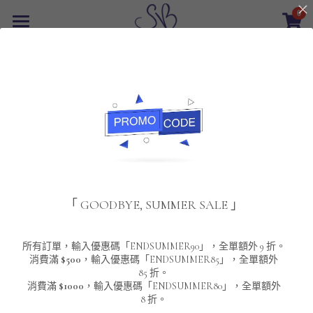
0
×
商品分類
首頁
返回
所有商品分類
最新優惠
POLO T-Shirt
SALE
重磅純色 短袖T-Shirt 系列
男裝
夾棉外套
配飾
重磅純色系列
「 GOODBYE, SUMMER SALE 」
圓領衛衣
男裝恤衫
重磅純色長袖 T-SHIRT 系列
女裝
頸鏈及鏈墜
連帽衛衣
男裝 T-Shirt
重磅純色短袖 T-SHIRT 系列
長袖恤衫
包袋
About Us
所有訂單，輸入優惠碼「ENDSUMMER90」，全單額外 9 折。
消費滿
$500
，輸入優惠碼「ENDSUMMER85」，全單額外
85 折。
男裝外套
重磅純色 衛衣 系列
短袖恤衫
長袖 T-SHIRT
棒球外套
Contact Us
消費滿
$1000
，輸入優惠碼「ENDSUMMER80」，全單額外
8 折。
男裝針織冷衫毛衣
短袖 T-SHIRT
外套
風褸外套
登錄
/
註冊