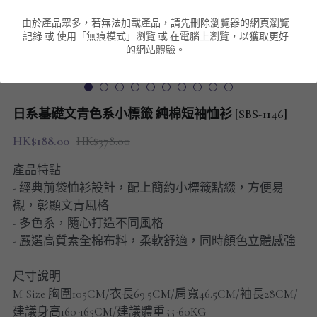
由於產品眾多，若無法加載產品，請先刪除瀏覽器的網頁瀏覽
男裝衛衣
短袖 POLO T-Shirt
針織外套
針織外套
搜索
記錄 或 使用「無痕模式」瀏覽 或 在電腦上瀏覽，以獲取更好
的網站體驗。
男裝褲類
風褸外套
圓領衛衣
包袋
棒球外套
連帽衛衣
長褲
男裝毛衣
日系基礎文青色系小標籤 純棉短袖恤衫 [SBS-1146]
夾棉外套
九分褲
配飾
HK$188.00
HK$378.00
短褲
頸鏈
產品特點
- 經典前袋恤衫設計，配上簡約小標籤點綴，方便易
男裝長袖T-SHIRT
襯，彰顯文青風格
- 多色系，隨心打造不同風格
HOT ITEMS
- 嚴選高質素全棉布料，柔軟舒適，同時顏色立體感強
NEW ARRIVALS
尺寸說明
M Size 胸圍105CM/衣長69.5CM/肩寬46.5CM/袖長28CM/
男裝長褲
建議身高160-165CM/建議體重55-60KG