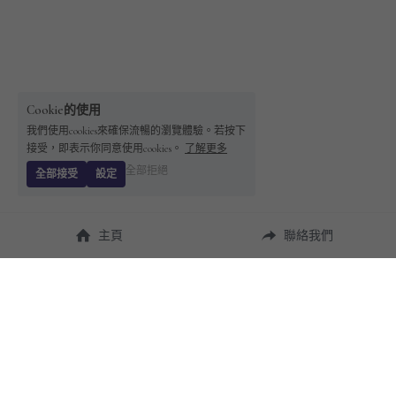
Cookie的使用
我們使用cookies來確保流暢的瀏覽體驗。若按下
接受，即表示你同意使用cookies。
了解更多
全部拒絕
全部接受
設定
主頁
聯絡我們
About Us
使用幫助
瞭解 
StandBuying
常見問題