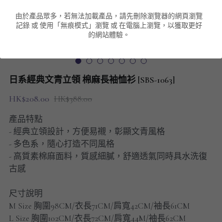
由於產品眾多，若無法加載產品，請先刪除瀏覽器的網頁瀏覽
男裝衛衣
短袖 POLO T-Shirt
針織外套
針織外套
搜索
記錄 或 使用「無痕模式」瀏覽 或 在電腦上瀏覽，以獲取更好
的網站體驗。
男裝褲類
風褸外套
圓領衛衣
包袋
棒球外套
連帽衛衣
長褲
男裝毛衣
日系經典文青立領 棉麻長袖恤衫 [SBS-1063]
夾棉外套
九分褲
配飾
HK$208.00
HK$388.00
短褲
頸鏈
產品特點
- 經典立領設計，方便易襯，彰顯文青風格
男裝長袖T-SHIRT
- 多色系，隨心打造不同風格
- 高質素棉麻面料，質感細膩，舒適透氣同時具水洗復
HOT ITEMS
古感
NEW ARRIVALS
尺寸說明
M Size 胸圍98CM/衣長71CM/肩寬42CM/袖長61CM
男裝長褲
L Size 胸圍102CM/衣長72CM/肩寬44M/袖長62CM