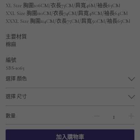
男士短褲
XL Size 胸圍106CM/衣長73CM/肩寬46M/袖長63CM
XXL Size 胸圍110CM/衣長74CM/肩寬48CM/袖長64CM
男裝九分褲
XXXL Size 胸圍114CM/衣長75CM/肩寬50CM/袖長65CM
男裝外套
主要材質
棉麻
男裝短袖 T-SHIRT
編號
重磅純色 長袖T-Shirt 系列
SBS-1063
重磅純色 衛衣 系列
選擇 顏色
男士長袖恤衫
選擇 尺寸
男士短袖恤衫
數量
限時促銷
男裝
加入購物車