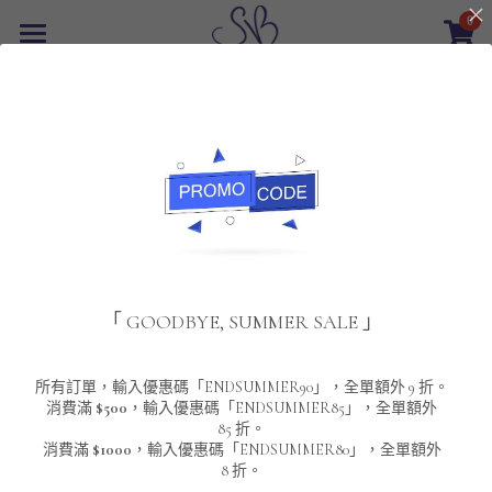
0
×
商品分類
首頁
返回
所有商品分類
最新優惠
POLO T-Shirt
SALE
重磅純色 短袖T-Shirt 系列
男裝
夾棉外套
配飾
重磅純色系列
「 GOODBYE, SUMMER SALE 」
圓領衛衣
男裝恤衫
重磅純色長袖 T-SHIRT 系列
女裝
頸鏈及鏈墜
連帽衛衣
男裝 T-Shirt
重磅純色短袖 T-SHIRT 系列
長袖恤衫
包袋
About Us
所有訂單，輸入優惠碼「ENDSUMMER90」，全單額外 9 折。
消費滿
$500
，輸入優惠碼「ENDSUMMER85」，全單額外
85 折。
男裝外套
重磅純色 衛衣 系列
短袖恤衫
長袖 T-SHIRT
棒球外套
Contact Us
消費滿
$1000
，輸入優惠碼「ENDSUMMER80」，全單額外
8 折。
男裝針織冷衫毛衣
短袖 T-SHIRT
外套
風褸外套
登錄
/
註冊